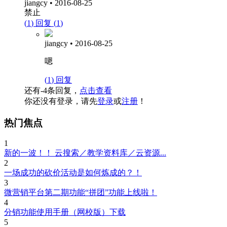
jiangcy
•
2016-08-25
禁止
(
1
)
回复
(
1
)
jiangcy
•
2016-08-25
嗯
(
1
)
回复
还有-4条回复，
点击查看
你还没有登录，请先
登录
或
注册
！
热门焦点
1
新的一波！！ 云搜索／教学资料库／云资源...
2
一场成功的砍价活动是如何炼成的？！
3
微营销平台第二期功能“拼团”功能上线啦！
4
分销功能使用手册（网校版）下载
5