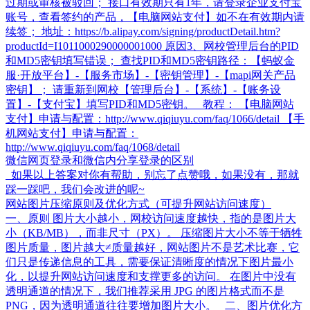
过期或审核被驳回； 接口有效期只有1年，请登录企业支付宝
账号，查看签约的产品，【电脑网站支付】如不在有效期内请
续签； 地址：https://b.alipay.com/signing/productDetail.htm?
productId=I1011000290000001000 原因3、网校管理后台的PID
和MD5密钥填写错误； 查找PID和MD5密钥路径：【蚂蚁金
服·开放平台】-【服务市场】-【密钥管理】-【mapi网关产品
密钥】； 请重新到网校【管理后台】-【系统】-【账务设
置】-【支付宝】填写PID和MD5密钥。 教程： 【电脑网站
支付】申请与配置：http://www.qiqiuyu.com/faq/1066/detail 【手
机网站支付】申请与配置：
http://www.qiqiuyu.com/faq/1068/detail
微信网页登录和微信内分享登录的区别
如果以上答案对你有帮助，别忘了点赞哦，如果没有，那就
踩一踩吧，我们会改进的呢~
网站图片压缩原则及优化方式（可提升网站访问速度）
一、原则 图片大小越小，网校访问速度越快，指的是图片大
小（KB/MB），而非尺寸（PX）。 压缩图片大小不等于牺牲
图片质量，图片越大≠质量越好，网站图片不是艺术比赛，它
们只是传递信息的工具，需要保证清晰度的情况下图片最小
化，以提升网站访问速度和支撑更多的访问。 在图片中没有
透明通道的情况下，我们推荐采用 JPG 的图片格式而不是
PNG，因为透明通道往往要增加图片大小。 二、图片优化方