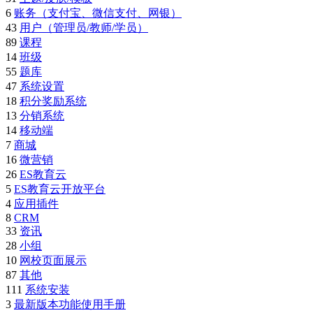
6
账务（支付宝、微信支付、网银）
43
用户（管理员/教师/学员）
89
课程
14
班级
55
题库
47
系统设置
18
积分奖励系统
13
分销系统
14
移动端
7
商城
16
微营销
26
ES教育云
5
ES教育云开放平台
4
应用插件
8
CRM
33
资讯
28
小组
10
网校页面展示
87
其他
111
系统安装
3
最新版本功能使用手册