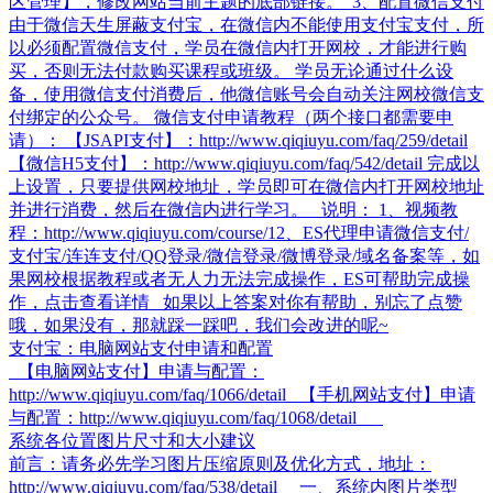
区管理】，修改网站当前主题的底部链接。 3、配置微信支付
由于微信天生屏蔽支付宝，在微信内不能使用支付宝支付，所
以必须配置微信支付，学员在微信内打开网校，才能进行购
买，否则无法付款购买课程或班级。 学员无论通过什么设
备，使用微信支付消费后，他微信账号会自动关注网校微信支
付绑定的公众号。 微信支付申请教程（两个接口都需要申
请）： 【JSAPI支付】：http://www.qiqiuyu.com/faq/259/detail
【微信H5支付】：http://www.qiqiuyu.com/faq/542/detail 完成以
上设置，只要提供网校地址，学员即可在微信内打开网校地址
并进行消费，然后在微信内进行学习。 说明： 1、视频教
程：http://www.qiqiuyu.com/course/1​ 2、ES代理申请微信支付/
支付宝/连连支付/QQ登录/微信登录/微博登录/域名备案等，如
果网校根据教程或者无人力无法完成操作，ES可帮助完成操
作，点击查看详情 如果以上答案对你有帮助，别忘了点赞
哦，如果没有，那就踩一踩吧，我们会改进的呢~
支付宝：电脑网站支付申请和配置
【电脑网站支付】申请与配置：
http://www.qiqiuyu.com/faq/1066/detail 【手机网站支付】申请
与配置：http://www.qiqiuyu.com/faq/1068/detail
系统各位置图片尺寸和大小建议
前言：请务必先学习图片压缩原则及优化方式，地址：
http://www.qiqiuyu.com/faq/538/detail 一、系统内图片类型