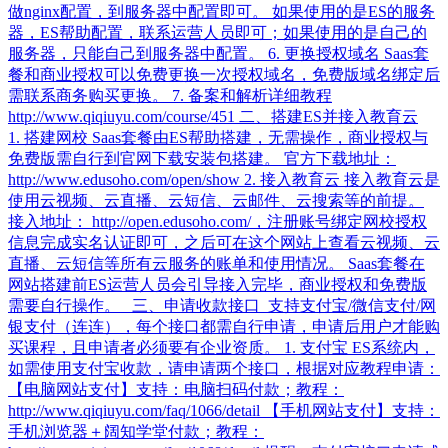
做nginx配置，到服务器中配置即可。 如果使用的是ES的服务
器，ES帮助配置，联系运营人员即可；如果使用的是自己的
服务器，只能自己到服务器中配置。 6. 更换授权域名 Saas套
餐和商业授权可以免费更换一次授权域名，免费版域名绑定后
需联系商务购买更换。 7. 备案和解析详细教程
http://www.qiqiuyu.com/course/451 二、搭建ES并接入教育云
1. 搭建网校 Saas套餐由ES帮助搭建，无需操作，商业授权与
免费版需自行到官网下载安装包搭建。 官方下载地址：
http://www.edusoho.com/open/show 2. 接入教育云 接入教育云是
使用云视频、云直播、云短信、云邮件、云搜索等的前提。
接入地址： http://open.edusoho.com/，注册账号绑定网校授权
信息完成实名认证即可，之后可在这个网站上查看云视频、云
直播、云短信等所有云服务的账单和使用情况。 Saas套餐在
网站搭建前ES运营人员会引导接入完毕，商业授权和免费版
需要自行操作。 三、申请收款接口 支持支付宝/微信支付/网
银支付（连连），每个接口都需自行申请，申请后用户才能购
买课程，且申请者必须要有企业资质。 1. 支付宝 ES系统内，
如需使用支付宝收款，请申请两个接口，根据对应教程申请：
【电脑网站支付】支持：电脑扫码付款；教程：
http://www.qiqiuyu.com/faq/1066/detail 【手机网站支付】支持：
手机浏览器＋阔知学堂付款；教程：