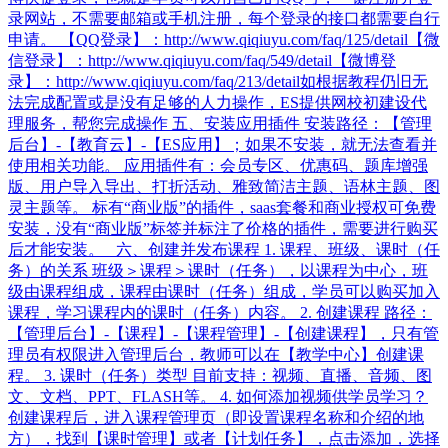
录网站，不需要邮箱或手机注册，每个登录的接口都需要自行
申请。 【QQ登录】：http://www.qiqiuyu.com/faq/125/detail​ 【微
信登录】：http://www.qiqiuyu.com/faq/549/detail​ 【微博登
录】：http://www.qiqiuyu.com/faq/213/detail​ 如根据教程仍旧无
法完成配置或是没有足够的人力操作，ES提供网校初建设代
理服务，帮您完成操作 五、安装应用插件 安装路径：【管理
后台】-【教育云】-【ES应用】；如果不安装，就无法查看并
使用相关功能。 应用插件有：会员专区、优惠码、题库增强
版、用户导入导出、打折活动、雅致简洁主题、语林主题、图
灵主题等。 标有“商业版”的插件，saas套餐和商业授权可免费
安装，没有“商业版”标签并标注了价格的插件，需要进行购买
后才能安装。 六、创建并发布课程 1. 课程、班级、课时（任
务）的关系 班级＞课程＞课时（任务），以课程为中心，班
级由课程组成，课程由课时（任务）组成，学员可以购买加入
课程，学习课程内的课时（任务）内容。 2. 创建课程 路径：
【管理后台】-【课程】-【课程管理】-【创建课程】，只有管
理员有权限进入管理后台，教师可以在【教学中心】创建课
程。 3. 课时（任务）类型 目前支持：视频、直播、音频、图
文、文档、PPT、FLASH等。 4. 如何添加视频供学员学习？
创建课程后，进入课程管理页（即设置课程名称和介绍的地
方），找到【课时管理】或者【计划任务】，点击添加，选择