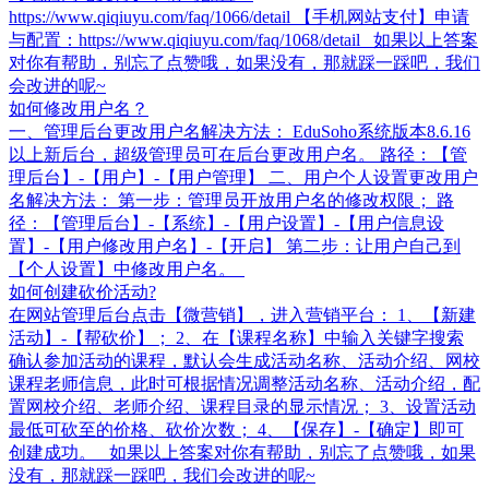
https://www.qiqiuyu.com/faq/1066/detail 【手机网站支付】申请
与配置：https://www.qiqiuyu.com/faq/1068/detail 如果以上答案
对你有帮助，别忘了点赞哦，如果没有，那就踩一踩吧，我们
会改进的呢~
如何修改用户名？
一、管理后台更改用户名解决方法： EduSoho系统版本8.6.16
以上新后台，超级管理员可在后台更改用户名。 路径：【管
理后台】-【用户】-【用户管理】 二、用户个人设置更改用户
名解决方法： 第一步：管理员开放用户名的修改权限； 路
径：【管理后台】-【系统】-【用户设置】-【用户信息设
置】-【用户修改用户名】-【开启】 第二步：让用户自己到
【个人设置】中修改用户名。
如何创建砍价活动?
在网站管理后台点击【微营销】，进入营销平台： 1、【新建
活动】-【帮砍价】； 2、在【课程名称】中输入关键字搜索
确认参加活动的课程，默认会生成活动名称、活动介绍、网校
课程老师信息，此时可根据情况调整活动名称、活动介绍，配
置网校介绍、老师介绍、课程目录的显示情况； 3、设置活动
最低可砍至的价格、砍价次数； 4、【保存】-【确定】即可
创建成功。 如果以上答案对你有帮助，别忘了点赞哦，如果
没有，那就踩一踩吧，我们会改进的呢~