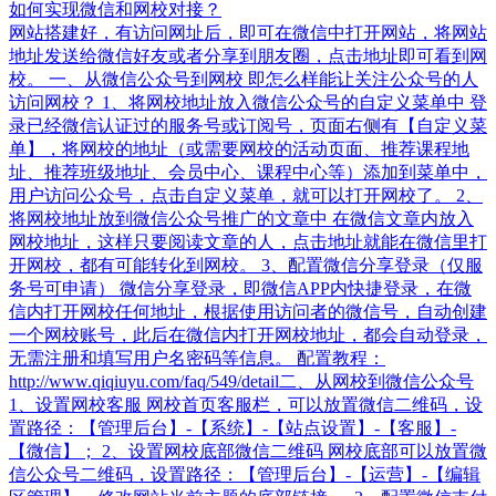
如何实现微信和网校对接？
网站搭建好，有访问网址后，即可在微信中打开网站，将网站
地址发送给微信好友或者分享到朋友圈，点击地址即可看到网
校。 一、从微信公众号到网校 即怎么样能让关注公众号的人
访问网校？ 1、将网校地址放入微信公众号的自定义菜单中 登
录已经微信认证过的服务号或订阅号，页面右侧有【自定义菜
单】，将网校的地址（或需要网校的活动页面、推荐课程地
址、推荐班级地址、会员中心、课程中心等）添加到菜单中，
用户访问公众号，点击自定义菜单，就可以打开网校了。 2、
将网校地址放到微信公众号推广的文章中 在微信文章内放入
网校地址，这样只要阅读文章的人，点击地址就能在微信里打
开网校，都有可能转化到网校。 3、配置微信分享登录（仅服
务号可申请） 微信分享登录，即微信APP内快捷登录，在微
信内打开网校任何地址，根据使用访问者的微信号，自动创建
一个网校账号，此后在微信内打开网校地址，都会自动登录，
无需注册和填写用户名密码等信息。 配置教程：
http://www.qiqiuyu.com/faq/549/detail​ 二、从网校到微信公众号
1、设置网校客服 网校首页客服栏，可以放置微信二维码，设
置路径：【管理后台】-【系统】-【站点设置】-【客服】-
【微信】； 2、设置网校底部微信二维码 网校底部可以放置微
信公众号二维码，设置路径：【管理后台】-【运营】-【编辑