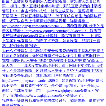
前言：直播回放需要购买人数才能观看，请先确认是否已购
买。 操作步骤：直播结束半小时后，到该直播课程的【录播
管理】中，点击“录制”按钮，就能生成回放。 重要说明： 1、
下载回放、两种直播回放类型： 除了系统自动生成的回放视
频，还可以自己上传剪辑过的回放视频，详情请看：
http://www.qiqiuyu.com/faq/828/detail 2、四种直播课时状态的显
示区别请看： http://www.qiqiuyu.com/faq/830/detail 3、联系商
务经理或者EduSoho官网在线客服，购买直播回放。 如果以
上答案对你有帮助，别忘了点赞哦，如果没有，那就踩一踩
吧，我们会改进的呢~
为什么打开网站提示网站不安全或者您的连接不是私密连接？
目前在各浏览器，无论是电脑打开网站还是手机浏览器打开，
都有可能出现“不安全”或者“您的连接不是私密连接”的提示，
原因为： 1、域名没有配置ssl证书，即：网址不支持以https打
开，不是加密传输，所以提示不安全； ES的SaaS套餐由ES官
方运维免费配置ssl，其他版本用户如需配置，详见：
http://www.qiqiuyu.com/article/889 2、如果配置了ssl证书还是出
现不安全，请检查打开的网址是否是http访问，而不是https。
例如：气球鱼学院，访问http://www.qiqiuyu.com会提示不安
全，而访问https://www.qiqiuyu.com就不会提示了。
气球鱼不提供教师和管理员的体验账号，如需体验，请前往官
网联系客服~