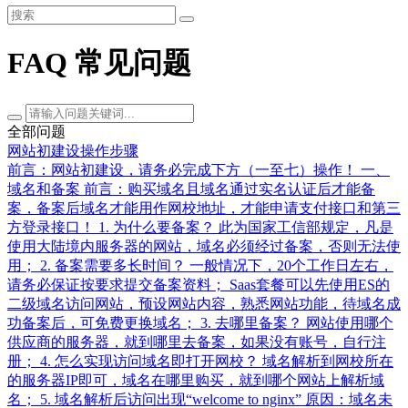
FAQ 常见问题
全部问题
网站初建设操作步骤
前言：网站初建设，请务必完成下方（一至七）操作！ 一、
域名和备案 前言：购买域名且域名通过实名认证后才能备
案，备案后域名才能用作网校地址，才能申请支付接口和第三
方登录接口！ 1. 为什么要备案？ 此为国家工信部规定，凡是
使用大陆境内服务器的网站，域名必须经过备案，否则无法使
用； 2. 备案需要多长时间？ 一般情况下，20个工作日左右，
请务必保证按要求提交备案资料； Saas套餐可以先使用ES的
二级域名访问网站，预设网站内容，熟悉网站功能，待域名成
功备案后，可免费更换域名； 3. 去哪里备案？ 网站使用哪个
供应商的服务器，就到哪里去备案，如果没有账号，自行注
册； 4. 怎么实现访问域名即打开网校？ 域名解析到网校所在
的服务器IP即可，域名在哪里购买，就到哪个网站上解析域
名； 5. 域名解析后访问出现“welcome to nginx” 原因：域名未