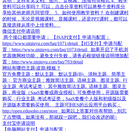
其他：支持常见文档、图片、音视频、压缩包等格式 4、教学
资料可以分享吗？ 可以，点击分享资料可以将整个资料库分
享给其他老师共同管理。 5、如何使用教学资料？ 在创建课时
的时候，无论是视频课时、音频课时，还是PPT课时，都可以
直接选择从库中上传资料。
微信支付申请说明
两个接口都需要申请： 【JSAPI支付】申请与配置：
https://www.qiqiuyu.com/faq/1071/detail 【H5支付】申请与配
置：https://www.qiqiuyu.com/faq/1073/detail 如果开启了手机浏
览器微网校功能，避免支付失败，请务必根据链接说明增加配
置：http://www.qiqiuyu.com/faq/793/detail
网站有哪些主题/皮肤/模板？
官方免费主题：默认主题、默认主题(B)、清秋主题、简墨主
题； 官方商业主题：雅致简洁主题. 语林主题. 图灵主题. 行
业主题_考试考证类； 其中雅致简洁主题. 语林主题. 图灵主
题，商业版（SaaS套餐或商业授权）可免费使用，开源版需要
购买；行业主题_考试考证类，SaaS套餐个人版和初级版以及
开源版本需要购买使用。 主题可到ES的云应用平台购买：
http://open.edusoho.com/store 如果以上答案对你有帮助，别忘
了点赞哦，如果没有，那就踩一踩吧，我们会改进的呢~
支付宝申请说明
【电脑网站支付】申请与配置：