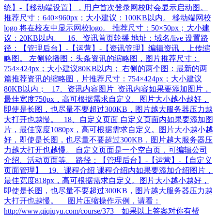
统】-【移动端设置】，用户首次登录网校时会显示启动图。
推荐尺寸：640×960px；大小建议：100KB以内。 移动端网校
logo 将在校友中显示网校logo。 推荐尺寸：50×50px；大小建
议：20KB以内。 16、资讯首页轮播 地址：域名/live 设置路
径：【管理后台】-【运营】-【资讯管理】编辑资讯，上传缩
略图。 左侧轮播图：头条资讯的缩略图，图片推荐尺寸：
754×424px；大小建议80KB以内； 右侧的两个图：最新的两
篇推荐资讯的缩略图，片推荐尺寸：754×424px；大小建议
80KB以内； 17、资讯内容图片 资讯内容如果要添加图片，
最佳宽度750px，高可根据需求自定义。图片大小越小越好，
即使是长图，也尽量不要超过300KB，图片越大服务器压力越
大打开也越慢。 18、自定义页面 自定义页面内如果要添加图
片，最佳宽度1080px，高可根据需求自定义。图片大小越小越
好，即使是长图，也尽量不要超过300KB，图片越大服务器压
力越大打开也越慢。 自定义页面是一个空白页，可编辑公司
介绍、活动页面等。 路径：【管理后台】-【运营】-【自定义
页面管理】 19、课程介绍 课程介绍内如果要添加介绍图片，
最佳宽度818px，高可根据需求自定义。图片大小越小越好，
即使是长图，也尽量不要超过300KB，图片越大服务器压力越
大打开也越慢。 图片压缩操作示例，请看：
http://www.qiqiuyu.com/course/373​ 如果以上答案对你有帮