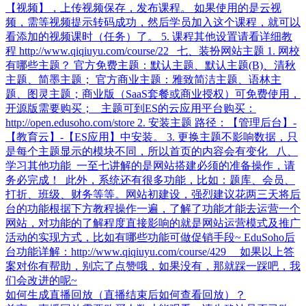
【视频】，上传视频保存，发布课程。 如果使用的是云视
频，需等视频提示转码成功，然后学员加入这个课程，就可以
看添加的视频课时（任务）了。 5. 课程其他设置请看详细教
程 http://www.qiqiuyu.com/course/22 七、装扮网站主题 1. 网校
有哪些主题？ 官方免费主题：默认主题、默认主题(B)、清秋
主题、简墨主题； 官方商业主题：雅致简洁主题、语林主
题、图灵主题；商业版（SaaS套餐或商业授权）可免费使用，
开源版需要购买； 主题可到ES的云应用平台购买：
http://open.edusoho.com/store 2. 安装主题 路径：【管理后台】-
【教育云】-【ES应用】中安装。 3. 更换主题不影响数据，只
是每个主题显示的模块不同，所以首页的内容会有变化 八、
学习其他功能 一至七讲解的是网站搭建必须的准备操作，请
务必完成！ 此外，系统还有很多功能，比如：题库、会员、
打折、班级、财务等等。网站初建设，强烈建议花两三天将后
台的功能根据下方教程操作一遍，了解了功能才能去运营一个
网站，对功能的了解程度直接影响的就是网站运营模式及推广
活动的实现方式，比如有哪些功能可做促销手段~ EduSoho后
台功能详解：http://www.qiqiuyu.com/course/429 如果以上答
案对你有帮助，别忘了点赞哦，如果没有，那就踩一踩吧，我
们会改进的呢~
如何生成直播回放（直播结束后如何查看回放）？