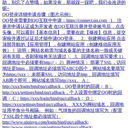
助，别忘了点赞哦，如果没有，那就踩一踩吧，我们会改进的
呢~
QQ登录详细申请步骤（图片示例）
QQ登录需要到QQ互联中申请：https://connect.qq.com 1、注
册并申请认证成为开发者 在QQ互联注册并登录账号后，点击
头像，可以看到【基本信息】，需要在此【修改】信息，提交
审核并通过认证后才能申请QQ登录。 2、创建网站应用 点击
顶部导航的【应用管理】，创建网站应用（创建移动应用无
效）！ 说明：网站名称需与域名备案的主体名称一致或关键
词有关联，否则审核将无法通过； 3、回调地址填写要求 1）
回调地址中必须要有http://； 2）两种情况： 部署了SSL，访问
地址是https，回调地址必须填写ABCD四个，网站域名要填写
为https://xxx； 未部署SSL，访问地址是http，回调地址填写
AB两个即可，网站域名填写http://xxx。 A：
http://xxx/login/bind/qq/callback，QQ登录时的回调； B：
http://xxx/settings/bind/qq/callback，个人设置中绑定QQ时的回
调； C：https://xxx/login/bind/qq/callback； D：
https://xxx/settings/bind/qq/callback。 XXX为网站域名，回调地
址用半角分号相隔。 例如：气球鱼的回调地址填写为（配置
了SSL四个地址都必须填写）
http://www.qiqiuyu.com/login/bind/qq/callback;
http://www.qiqiuyu.com/settings/bind/qq/callback;