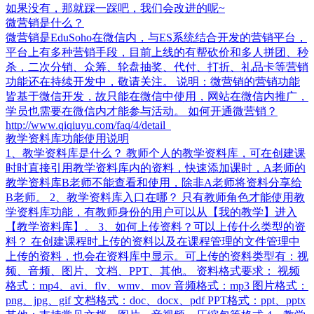
如果没有，那就踩一踩吧，我们会改进的呢~
微营销是什么？
微营销是EduSoho在微信内，与ES系统结合开发的营销平台，
平台上有多种营销手段，目前上线的有帮砍价和多人拼团、秒
杀，二次分销、众筹、轮盘抽奖、代付、打折、礼品卡等营销
功能还在持续开发中，敬请关注。 说明：微营销的营销功能
皆基于微信开发，故只能在微信中使用，网站在微信内推广，
学员也需要在微信内才能参与活动。 如何开通微营销？
http://www.qiqiuyu.com/faq/4/detail
教学资料库功能使用说明
1、教学资料库是什么？ 教师个人的教学资料库，可在创建课
时时直接引用教学资料库内的资料，快速添加课时，A老师的
教学资料库B老师不能查看和使用，除非A老师将资料分享给
B老师。 2、教学资料库入口在哪？ 只有教师角色才能使用教
学资料库功能，有教师身份的用户可以从【我的教学】进入
【教学资料库】。 3、如何上传资料？可以上传什么类型的资
料？ 在创建课程时上传的资料以及在课程管理的文件管理中
上传的资料，也会在资料库中显示。可上传的资料类型有：视
频、音频、图片、文档、PPT、其他。 资料格式要求： 视频
格式：mp4、avi、flv、wmv、mov 音频格式：mp3 图片格式：
png、jpg、gif 文档格式：doc、docx、pdf PPT格式：ppt、pptx