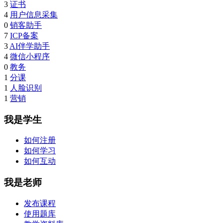
3
证书
4
用户信息采集
0
销客助手
7
ICP备案
3
AI伴学助手
4
微信小程序
0
教务
1
分课
1
人脸识别
1
营销
我是学生
如何注册
如何学习
如何互动
我是老师
发布课程
使用题库