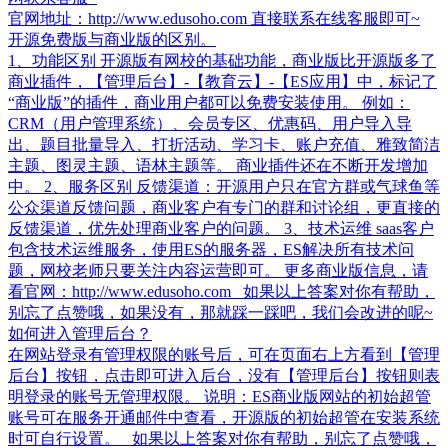
官网地址：http://www.edusoho.com 直接联系在线客服即可~
开源免费版与商业版的区别。
1、功能区别 开源版有网校的基础功能，商业版比开源版多了
商业插件，【管理后台】-【教育云】-【ES应用】中，标记了
“商业版”的插件，商业用户都可以免费安装使用。 例如：
CRM（用户管理系统）、会员专区、优惠码、用户导入导
出、题目批量导入、打折活动、学习卡、账户充值、雅致简洁
主题、图灵主题、语林主题等。 商业插件还在不断开发增加
中。 2、服务区别 反馈渠道：开源用户只在官方群或气球鱼等
公众渠道反馈问题，商业客户有专门的群和讨论组，更直接的
反馈渠道，优先处理商业客户的问题。 3、技术运维 saas客户
包含技术运维服务，使用ES的服务器，ES解决所有技术问
题，网校老师只要关注内容运营即可。 更多商业版信息，请
看官网：http://www.edusoho.com 如果以上答案对你有帮助，
别忘了点赞哦，如果没有，那就踩一踩吧，我们会改进的呢~
如何进入管理后台？
在网站登录有管理权限的账号后，可在页面右上方看到【管理
后台】按钮，点击即可进入后台，没有【管理后台】按钮则表
明登录的账号无管理权限。 说明：ES商业版网站的初始超管
账号可在服务开通邮件中查看，开源版的初始超管在安装系统
时可自行设置。 如果以上答案对你有帮助，别忘了点赞哦，