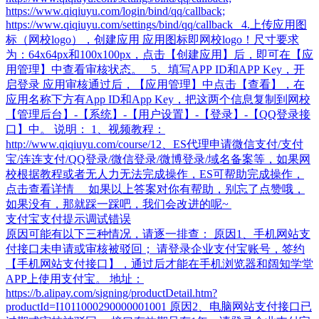
https://www.qiqiuyu.com/login/bind/qq/callback;
https://www.qiqiuyu.com/settings/bind/qq/callback 4.上传应用图
标（网校logo），创建应用 应用图标即网校logo！尺寸要求
为：64x64px和100x100px，点击【创建应用】后，即可在【应
用管理】中查看审核状态。 5、填写APP ID和APP Key，开
启登录 应用审核通过后，【应用管理】中点击【查看】，在
应用名称下方有App ID和App Key，把这两个信息复制到网校
【管理后台】-【系统】-【用户设置】-【登录】-【QQ登录接
口】中。 说明： 1、视频教程：
http://www.qiqiuyu.com/course/1​ 2、ES代理申请微信支付/支付
宝/连连支付/QQ登录/微信登录/微博登录/域名备案等，如果网
校根据教程或者无人力无法完成操作，ES可帮助完成操作，
点击查看详情 如果以上答案对你有帮助，别忘了点赞哦，
如果没有，那就踩一踩吧，我们会改进的呢~
支付宝支付提示调试错误
原因可能有以下三种情况，请逐一排查： 原因1、手机网站支
付接口未申请或审核被驳回； 请登录企业支付宝账号，签约
【手机网站支付接口】，通过后才能在手机浏览器和阔知学堂
APP上使用支付宝。 地址：
https://b.alipay.com/signing/productDetail.htm?
productId=I1011000290000001001 原因2、电脑网站支付接口已