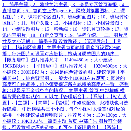
1、简墨主题；2、雅致简洁主题；3、会员专区首页海报；4、
直播首页；5、首页左上方logo；6、网校浏览器图标；7、课
程图片；8、课程讨论区图片9、班级封面图片；10、班级讨论
区图片；11、用户头像；12、小组图标；13、小组背景图；
14、小组话题图片；15、移动端；16、资讯首页轮播；17、资
讯内容图片；18、自定义页面；19、课程介绍。 二、图片尺
寸及大小详解 1、简墨主题 设置路径：【管理后台】-【运
营】-【编辑区管理】 简墨主题首页轮播 最多可设置8张轮
播，每张图片可设置对应链接，拖动可调整图片的顺序。
【限宽居中】图片推荐尺寸 ：1140×450px ；大小建议：
150KB以内； 【平铺居中】图片推荐尺寸 ：1920×600px ；大
小建议：300KB以内； 如果是纯色背景的图，建议使用【平
铺居中】，纯色背景图，一般大小100KB左右即可； 图片的
高度可自由调整，但必须要保证所有轮播的高度都一致，否则
将出现显示不全或空白的情况。 简墨主题-首页-中部横幅 横
幅背景色是默认的，可以在【管理后台】-【系统】-【站点设
置】-【主题】-【简墨】-【管理】中修改配色，此模块也可选
择隐藏。 中部横幅共三个小图，每个小图可以设置相对应的
链接，小图建议做成透明图片，推荐尺寸为：130×130px，大
小建议：10KB以内。 简墨主题-首页-中部广告 图片可全替
换，可设置相对应的链接，也可在【管理后台】-【系统】-