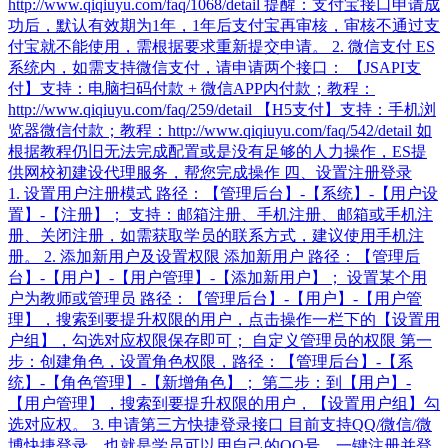
http://www.qiqiuyu.com/faq/1068/detail 提醒：支付宝接口申请成
功后，默认有效期为1年，1年后支付宝再审核，审核不通过支
付宝就不能使用，需根据要求重新提交申请。 2. 微信支付 ES
系统内，如需支持微信支付，请申请两个接口： 【JSAPI支
付】支持：电脑扫码付款 + 微信APP内付款；教程：
http://www.qiqiuyu.com/faq/259/detail 【H5支付】支持：手机浏
览器微信付款；教程：http://www.qiqiuyu.com/faq/542/detail 如
根据教程仍旧无法完成配置或是没有足够的人力操作，ES提
供网校初建设代理服务，帮您完成操作 四、设置注册登录
1. 设置用户注册模式 路径：【管理后台】-【系统】-【用户设
置】-【注册】； 支持：邮箱注册、手机注册、邮箱或手机注
册、关闭注册，如需获取学员的联系方式，建议使用手机注
册。 2. 添加新用户及设置权限 添加新用户 路径：【管理后
台】-【用户】-【用户管理】-【添加新用户】； 设置某个用
户为教师或管理员 路径：【管理后台】-【用户】-【用户管
理】，搜索到要提升权限的用户，点击操作一栏下的【设置用
户组】，勾选对应权限保存即可； 自定义管理员的权限 第一
步：创建角色，设置角色权限，路径：【管理后台】-【系
统】-【角色管理】-【新增角色】； 第二步：到【用户】-
【用户管理】，搜索到要提升权限的用户，【设置用户组】勾
选对应权。 3. 申请第三方快捷登录接口 目前支持QQ/微信/微
博快捷登录，也就是学员可以用自己的QQ号，一键注册并登