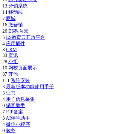
13
分销系统
14
移动端
7
商城
16
微营销
26
ES教育云
5
ES教育云开放平台
4
应用插件
8
CRM
33
资讯
28
小组
10
网校页面展示
87
其他
111
系统安装
3
最新版本功能使用手册
3
证书
4
用户信息采集
0
销客助手
7
ICP备案
3
AI伴学助手
4
微信小程序
0
教务