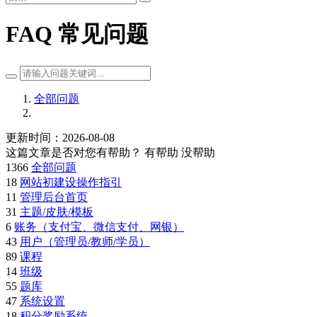
FAQ 常见问题
全部问题
更新时间：2026-08-08
这篇文章是否对您有帮助？
有帮助
没帮助
1366
全部问题
18
网站初建设操作指引
11
管理后台首页
31
主题/皮肤/模板
6
账务（支付宝、微信支付、网银）
43
用户（管理员/教师/学员）
89
课程
14
班级
55
题库
47
系统设置
18
积分奖励系统