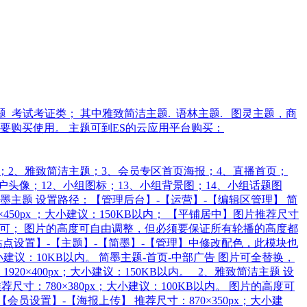
题_考试考证类； 其中雅致简洁主题. 语林主题. 图灵主题，商
需要购买使用。 主题可到ES的云应用平台购买：
 1、简墨主题；2、雅致简洁主题；3、会员专区首页海报；4、直播首页；
户头像；12、小组图标；13、小组背景图；14、小组话题图
简墨主题 设置路径：【管理后台】-【运营】-【编辑区管理】 简
0px ；大小建议：150KB以内； 【平铺居中】图片推荐尺寸
左右即可； 图片的高度可自由调整，但必须要保证所有轮播的高度都
站点设置】-【主题】-【简墨】-【管理】中修改配色，此模块也
建议：10KB以内。 简墨主题-首页-中部广告 图片可全替换，
×400px；大小建议：150KB以内。 2、雅致简洁主题 设
：780×380px；大小建议：100KB以内。 图片的高度可
员设置】-【海报上传】 推荐尺寸：870×350px；大小建