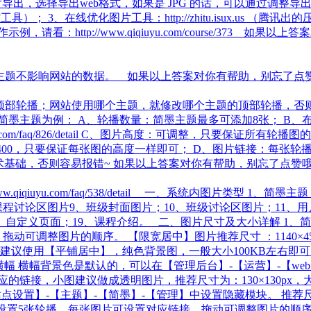
p图片导出，选择导出web格式，如果是 JPG 的话，可以通过调整
片压缩工具）； 3、在线优化图片工具：http://zhitu.isux
il​ 图片压缩操作示例，请看：http://www.qiqiuyu.com/cou
换主题不影响网站的数据。 如果以上答案对你有帮助，别忘了点
】顶部轮播；网站使用哪个主题，就修改哪个主题的顶部轮播，否
主题为例： A、轮播数量：简墨主题最多可添加8张； B、布局模
qiuyu.com/faq/826/detail C、图片高度：可调整，只要保
0、500还是400，只要保证每张图的高度一样即可； D、图片链接
术基础，否则容易报错~ 如果以上答案对你有帮助，别忘了点赞
qiqiuyu.com/faq/538/detail 一、系统内图片类型
、课程讨论区图片9、班级封面图片；10、班级讨论区图片；11、用
、自定义页面；19、课程介绍。 二、图片尺寸及大小详解 1、简
可调整图片的顺序。 【限宽居中】图片推荐尺寸 ：1140×450
背景的图，建议使用【平铺居中】，纯色背景图，一般大小100KB左
幅 横幅背景色是默认的，可以在【管理后台】-【运营】-【we
链接，小图建议做成透明图片，推荐尺寸为：130×130px，大小
置】-【主题】-【简墨】-【管理】中设置隐藏模块。 推荐尺寸：1
置5张轮播，每张图片可设置对应链接，拖动可调整图片的顺序。 推荐