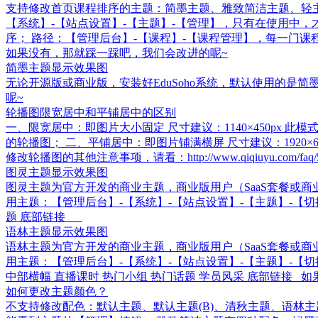
支持修改首页课程排序的主题：简墨主题、雅致简洁主题、轻主
【系统】-【站点设置】-【主题】-【管理】，只有在使用中
序； 路径：【管理后台】-【课程】-【课程管理】，每一门
如果没有，那就踩一踩吧，我们会改进的呢~
简墨主题显示效果图
无论开源版或商业版，安装好EduSoho系统，默认使用的是简墨主题
呢~
轮播图限宽居中和平铺居中的区别
一、限宽居中：即图片大小固定 尺寸建议：1140×450p
的轮播图； 二、平铺居中：即图片铺满横屏 尺寸建议：1920
修改轮播图的其他注意事项，请看：http://www.qiqiuyu.c
图灵主题显示效果图
图灵主题为官方开发的商业主题，商业版用户（SaaS套餐或商
用主题：【管理后台】-【系统】-【站点设置】-【主题】-【切换】。 开源用户购
题 底部链接
语林主题显示效果图
语林主题为官方开发的商业主题，商业版用户（SaaS套餐或商
用主题：【管理后台】-【系统】-【站点设置】-【主题】-【切换】。 开源用户购
中部横幅 直播课时 热门小组 热门话题 学员风采 底部链接
如何更改主题颜色？
不支持修改配色：默认主题、默认主题(B)、清秋主题、语林主