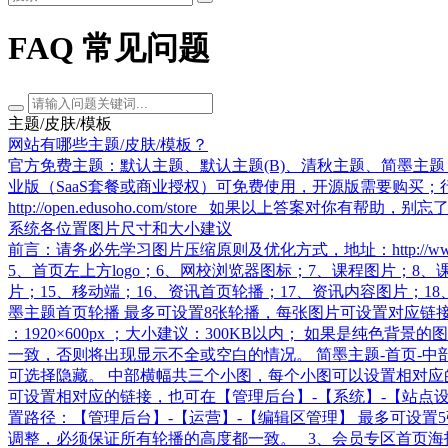
FAQ 常见问题
主题/皮肤/模板
网站有哪些主题/皮肤/模板？
官方免费主题：默认主题、默认主题(B)、清秋主题、简墨主题；
业版（SaaS套餐或商业授权）可免费使用，开源版需要购买；
http://open.edusoho.com/store 如果以上答案对
系统各位置图片尺寸和大小建议
前言：请务必先学习图片压缩原则及优化方式，地址：http://www.
5、首页左上方logo；6、网校浏览器图标；7、课程图片；8
片；15、移动端；16、资讯首页轮播；17、资讯内容图片；1
墨主题首页轮播 最多可设置8张轮播，每张图片可设置对应链接，拖
：1920×600px ；大小建议：300KB以内； 如果是纯
一致，否则将出现显示不全或空白的情况。 简墨主题-首页-中
可选择隐藏。 中部横幅共三个小图，每个小图可以设置相对应的链
可设置相对应的链接，也可在【管理后台】-【系统】-【站点设置】
置路径：【管理后台】-【运营】-【编辑区管理】 最多可设置5张
调整，必须保证所有轮播的高度都一致。 3、会员专区首页海报 地