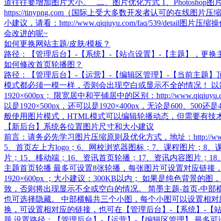
道往往要增加图片大小。 二、图片优化方式 1、Photosho
https://tinypng.com（国际上受大多数开发者认可的在线图
小建议，请看：http://www.qiqiuyu.com/faq/539/deta
会改进的呢~
如何更换网站主题/皮肤/模板？
路径：【管理后台】-【系统】-【站点设置】-【主题】，更
如何修改首页轮播图？
路径：【管理后台】-【运营】-【编辑区管理】-【当前主题
模式都必须一模一样，否则会出现空白或显示不全的情况！ 以简墨
1920×600px； 限宽居中和平铺居中的区别：http://www.qi
以是1920×500px，还可以是1920×400px，无论是60
般使用图片模式，HTML模式可以编辑轮播动态，但需要有技
【新后台】系统各位置图片尺寸和大小建议
前言：请务必先学习图片压缩原则及优化方式，地址：http://www.
5、首页左上方logo；6、网校浏览器图标；7、课程图片；8
片；15、移动端；16、资讯首页轮播；17、资讯内容图片；18
主题首页轮播 最多可设置8张轮播，每张图片可设置对应链接，拖动
1920×600px ；大小建议：300KB以内； 如果是纯色
致，否则将出现显示不全或空白的情况。 简墨主题-首页-中部横
也可选择隐藏。 中部横幅共三个小图，每个小图可以设置相对应的
换，可设置相对应的链接，也可在【管理后台】-【系统】-【站点设
题 设置路径：【管理后台】-【运营】-【编辑区管理】 最多可设