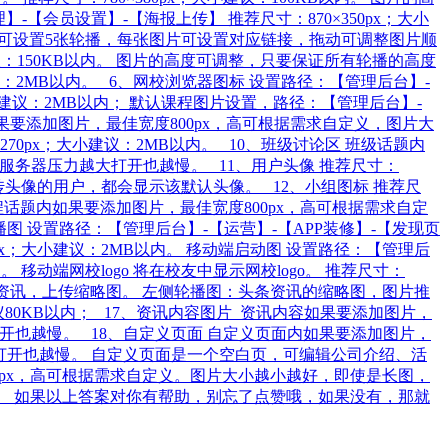
【会员设置】-【海报上传】 推荐尺寸：870×350px；大小
】，最多可设置5张轮播，每张图片可设置对应链接，拖动可调整图片顺
小建议：150KB以内。 图片的高度可调整，只要保证所有轮播的高度
建议：2MB以内。 6、网校浏览器图标 设置路径：【管理后台】-
x；大小建议：2MB以内； 默认课程图片设置，路径：【管理后台】-
要添加图片，最佳宽度800px，高可根据需求自定义，图片大
70px；大小建议：2MB以内。 10、班级讨论区 班级话题内
服务器压力越大打开也越慢。 11、用户头像 推荐尺寸：
上传头像的用户，都会显示该默认头像。 12、小组图标 推荐尺
题 课程话题内如果要添加图片，最佳宽度800px，高可根据需求自定
图 设置路径：【管理后台】-【运营】-【APP装修】-【发现页
px；大小建议：2MB以内。 移动端启动图 设置路径：【管理后
 移动端网校logo 将在校友中显示网校logo。 推荐尺寸：
理】编辑资讯，上传缩略图。 左侧轮播图：头条资讯的缩略图，图片推
建议80KB以内； 17、资讯内容图片 资讯内容如果要添加图片，
打开也越慢。 18、自定义页面 自定义页面内如果要添加图片，
大打开也越慢。 自定义页面是一个空白页，可编辑公司介绍、活
18px，高可根据需求自定义。图片大小越小越好，即使是长图，
se/373​ 如果以上答案对你有帮助，别忘了点赞哦，如果没有，那就