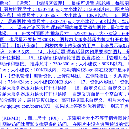
径：【管理后台】-【运营】-【编辑区管理】，最多可设置5张轮播，
铺居中】图片推荐尺寸：1920×450px；大小建议：150KB以内
础信息】 推荐尺寸：250×50px，大小建议：10KB以内。 6
2px 7、课程图片 推荐尺寸：480×270px；大小建议：50K
。 8、课程讨论区图片 课程话题内如果要添加图片，最佳宽度8
。 9、班级封面图片 推荐尺寸：525×350px；大小建议：6
，也尽量不要超过300KB，图片越大服务器压力越大打开也越慢。 
置】-【默认头像】，网校内未上传头像的用户，都会显示该默认头像
；大小建议：80KB以内。 14、小组话题 课程话题内如果要添加图
打开也越慢。 15、移动端 移动端轮播图 设置路径：【管理后台
和链接。 推荐尺寸：750×300px；大小建议：80KB以内
；大小建议：100KB以内。 移动端网校logo 将在校友中显示网校l
运营】-【资讯管理】编辑资讯，上传缩略图。 左侧轮播图：头条资讯的
54×424px；大小建议80KB以内； 17、资讯内容图片 
片越大服务器压力越大打开也越慢。 18、自定义页面 自定义页面
图片越大服务器压力越大打开也越慢。 自定义页面是一个空白页，
添加介绍图片，最佳宽度818px，高可根据需求自定义。图片大小
.qiqiuyu.com/course/373​ 如果以上答案对你有帮
（KB/MB），而非尺寸（PX）。 压缩图片大小不等于牺牲图
站访问速度和支撑更多的访问。 在图片中没有透明通道的情况下，