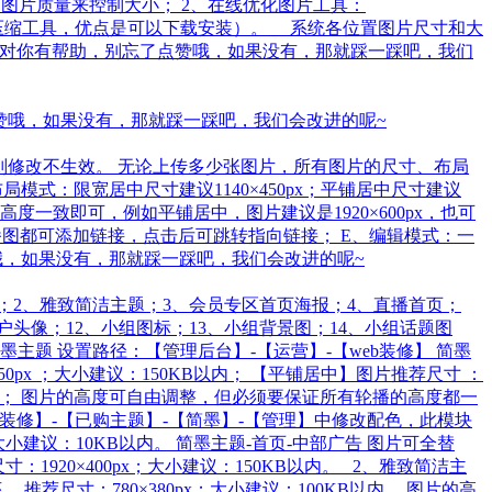
导出图片质量来控制大小； 2、在线优化图片工具：
.us （腾讯出的压缩工具，优点是可以下载安装）。 系统各位置图片尺寸和大
rse/373​ 如果以上答案对你有帮助，别忘了点赞哦，如果没有，那就踩一踩吧，我们
赞哦，如果没有，那就踩一踩吧，我们会改进的呢~
则修改不生效。 无论上传多少张图片，所有图片的尺寸、布局
式：限宽居中尺寸建议1140×450px；平铺居中尺寸建议
证所有轮播图的高度一致即可，例如平铺居中，图片建议是1920×600px，也可
：每张轮播图都可添加链接，点击后可跳转指向链接； E、编辑模式：一
哦，如果没有，那就踩一踩吧，我们会改进的呢~
 1、简墨主题；2、雅致简洁主题；3、会员专区首页海报；4、直播首页；
户头像；12、小组图标；13、小组背景图；14、小组话题图
墨主题 设置路径：【管理后台】-【运营】-【web装修】 简墨
px ；大小建议：150KB以内； 【平铺居中】图片推荐尺寸 ：
右即可； 图片的高度可自由调整，但必须要保证所有轮播的高度都一
b装修】-【已购主题】-【简墨】-【管理】中修改配色，此模块
建议：10KB以内。 简墨主题-首页-中部广告 图片可全替
920×400px；大小建议：150KB以内。 2、雅致简洁主
尺寸：780×380px；大小建议：100KB以内。 图片的高