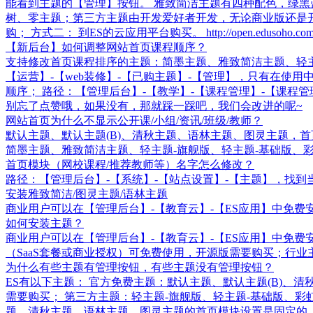
能看到主题的【管理】按钮。 雅致简洁主题有四种配色，绿黑蓝
树、零主题；第三方主题由开发爱好者开发，无论商业版还是开
购； 方式二： 到ES的云应用平台购买。 http://open.edusoho.com/s
【新后台】如何调整网站首页课程顺序？
支持修改首页课程排序的主题：简墨主题、雅致简洁主题、轻主
【运营】-【web装修】-【已购主题】-【管理】，只有在使
顺序； 路径：【管理后台】-【教学】-【课程管理】-【课
别忘了点赞哦，如果没有，那就踩一踩吧，我们会改进的呢~
网站首页为什么不显示公开课/小组/资讯/班级/教师？
默认主题、默认主题(B)、清秋主题、语林主题、图灵主题，
简墨主题、雅致简洁主题、轻主题-旗舰版、轻主题-基础版、彩
首页模块（网校课程/推荐教师等）名字怎么修改？
路径：【管理后台】-【系统】-【站点设置】-【主题】，找
安装雅致简洁/图灵主题/语林主题
商业用户可以在【管理后台】-【教育云】-【ES应用】中免
如何安装主题？
商业用户可以在【管理后台】-【教育云】-【ES应用】中免费安
（SaaS套餐或商业授权）可免费使用，开源版需要购买；行业
为什么有些主题有管理按钮，有些主题没有管理按钮？
ES有以下主题： 官方免费主题：默认主题、默认主题(B)、
需要购买； 第三方主题：轻主题-旗舰版、轻主题-基础版、
题、清秋主题、语林主题、图灵主题的首页模块设置是固定的，