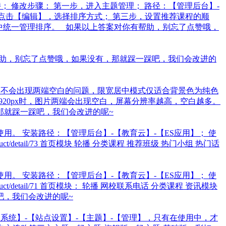
 修改步骤： 第一步，进入主题管理； 路径：【管理后台】-
，点击【编辑】，选择排序方式； 第三步，设置推荐课程的顺
中统一管理排序。 如果以上答案对你有帮助，别忘了点赞哦，
答案对你有帮助，别忘了点赞哦，如果没有，那就踩一踩吧，我们会改进的
屏幕，不会出现两端空白的问题，限宽居中模式仅适合背景色为纯色
1920px时，图片两端会出现空白，屏幕分辨率越高，空白越多。
果没有，那就踩一踩吧，我们会改进的呢~
。 安装路径：【管理后台】-【教育云】-【ES应用】； 使
uct/detail/73 首页模块 轮播 分类课程 推荐班级 热门小组 热门话
。 安装路径：【管理后台】-【教育云】-【ES应用】； 使
uct/detail/71 首页模块： 轮播 网校联系电话 分类课程 资讯模块
吧，我们会改进的呢~
系统】-【站点设置】-【主题】-【管理】，只有在使用中，才