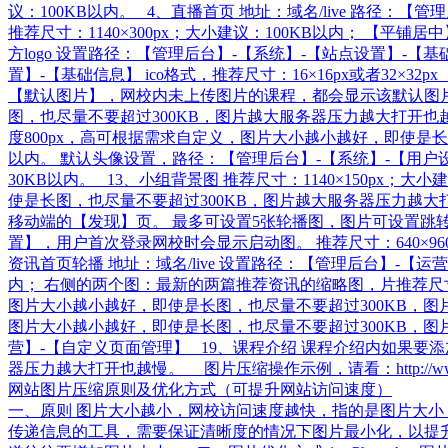
议：100KB以内。 4、直播首页 地址：域名/live 路
推荐尺寸：1140×300px；大小建议：100KB以内； 【平
方logo 设置路径：【管理后台】-【系统】-【站点设置】-【基
置】-【基础信息】 ico格式，推荐尺寸：16×16px或者32×3
【默认图片】，网校内未上传图片的课程，都会显示该默认图片
图，也尽量不要超过300KB，图片越大服务器压力越大打开也越慢
度800px，高可根据需求自定义，图片大小越小越好，即使是长图
以内。 默认头像设置，路径：【管理后台】-【系统】-【用户设
30KB以内。 13、小组背景图 推荐尺寸：1140×150px
使是长图，也尽量不要超过300KB，图片越大服务器压力越大
移动端的【发现】页。 最多可设置5张轮播图，图片可设置跳转动作
置】，用户首次登录网校时会显示启动图。 推荐尺寸：640×960px
资讯首页轮播 地址：域名/live 设置路径：【管理后台】-【
内； 右侧的两个图：最新的两篇推荐资讯的缩略图，片推荐尺寸：7
图片大小越小越好，即使是长图，也尽量不要超过300KB，图
图片大小越小越好，即使是长图，也尽量不要超过300KB，
营】-【自定义页面管理】 19、课程介绍 课程介绍内如果要
器压力越大打开也越慢。 图片压缩操作示例，请看：http://www
网站图片压缩原则及优化方式（可提升网站访问速度）
一、原则 图片大小越小，网校访问速度越快，指的是图片大小
传递信息的工具，需要保证清晰度的情况下图片最小化，以提升网