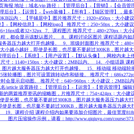
 地址：域名/vip 路径：【管理后台】-【营销】-【会员管理】-
径：【管理后台】-【运营】-【web装修】-【所有】-【辑区管理
100KB以内； 【平铺居中】图片推荐尺寸：1920×450px；大
】-【网校信息】-【网校logo】 推荐尺寸：250×50px，大小
×16px或者32×32px 7、课程图片 推荐尺寸：480×270p
程，都会显示该默认图片。 8、课程讨论区图片 课程话题内如果
器压力越大打开也越慢。 9、班级封面图片 推荐尺寸：480×2
片大小越小越好，即使是长图，也尽量不要超过300KB，图片越大
径：【管理后台】-【系统】-【用户设置】-【默认头像】，网校内未
推荐尺寸：1140×150px；大小建议：2MB以内。 14、小组话
图片越大服务器压力越大打开也越慢。 15、移动端 移动端轮播
张轮播图，图片可设置跳转动作和链接。 推荐尺寸：686x272
会显示启动图。 推荐尺寸：640×960px；大小建议：2MB以内。
：域名/article 设置路径：【管理后台】-【运营】-【资讯管
：最新的两篇推荐资讯的缩略图，片推荐尺寸：754×424px；大小
即使是长图，也尽量不要超过300KB，图片越大服务器压力越大
，即使是长图，也尽量不要超过300KB，图片越大服务器压力越
】 19、课程介绍 课程介绍内如果要添加介绍图片，最佳宽度8
缩操作示例，请看：http://www.qiqiuyu.com/cour