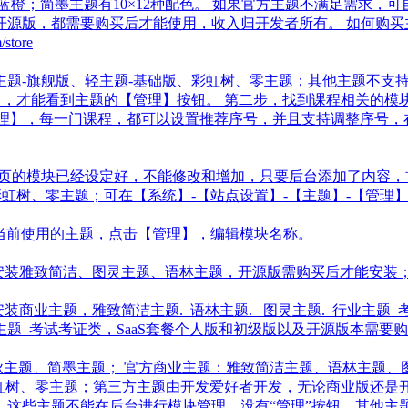
橙；简墨主题有10×12种配色。 如果官方主题不满足需求，可
源版，都需要购买后才能使用，收入归开发者所有。 如何购买主题
tore
题-旗舰版、轻主题-基础版、彩虹树、零主题；其他主题不支持；
用中，才能看到主题的【管理】按钮。 第二步，找到课程相关的
程管理】，每一门课程，都可以设置推荐序号，并且支持调整序号
首页的模块已经设定好，不能修改和增加，只要后台添加了内容
虹树、零主题；可在【系统】-【站点设置】-【主题】-【管理】中
到当前使用的主题，点击【管理】，编辑模块名称。
费安装雅致简洁、图灵主题、语林主题，开源版需购买后才能安装；
装商业主题，雅致简洁主题. 语林主题. 图灵主题. 行业主题_
主题_考试考证类，SaaS套餐个人版和初级版以及开源版本需要
清秋主题、简墨主题； 官方商业主题：雅致简洁主题、语林主题、
彩虹树、零主题；第三方主题由开发爱好者开发，无论商业版还是
这些主题不能在后台进行模块管理，没有“管理”按钮，其他主题