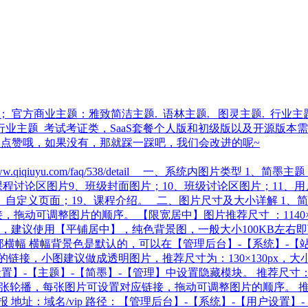
 官方商业主题：雅致简洁主题. 语林主题. 图灵主题. 行业主
行业主题_考试考证类，SaaS套餐个人版和初级版以及开源版本
你有帮助，别忘了点赞哦，如果没有，那就踩一踩吧，我们会改进的呢~
qiqiuyu.com/faq/538/detail 一、系统内图片类型
、课程讨论区图片9、班级封面图片；10、班级讨论区图片；11、用
8、自定义页面；19、课程介绍。 二、图片尺寸及大小详解 1、
动可调整图片的顺序。 【限宽居中】图片推荐尺寸 ：1140×45
色背景的图，建议使用【平铺居中】，纯色背景图，一般大小100KB
部横幅 横幅背景色是默认的，可以在【管理后台】-【系统】-【
接，小图建议做成透明图片，推荐尺寸为：130×130px，大小
-【主题】-【简墨】-【管理】中设置隐藏模块。 推荐尺寸：1920
轮播，每张图片可设置对应链接，拖动可调整图片的顺序。 推荐尺寸
址：域名/vip 路径：【管理后台】-【系统】-【用户设置】-【会