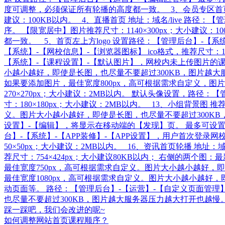
度可调整，必须保证所有轮播的高度都一致。 3、会员专区首页海报
建议：100KB以内。 4、直播首页 地址：域名/live 路
序。 【限宽居中】图片推荐尺寸：1140×300px；大小建议：
都一致。 5、首页左上方logo 设置路径：【管理后台】-【系统
【系统】-【网校信息】-【浏览器图标】 ico格式，推荐尺寸：16
【系统】-【课程设置】-【默认图片】，网校内未上传图片的课
小越小越好，即使是长图，也尽量不要超过300KB，图片越大服务
如果要添加图片，最佳宽度800px，高可根据需求自定义，图
270×270px；大小建议：2MB以内。 默认头像设置，路
寸：180×180px；大小建议：2MB以内。 13、小组背景图 
义。图片大小越小越好，即使是长图，也尽量不要超过300KB，
设置】-【编辑】，将显示在移动端的【发现】页。 最多可设置5
台】-【系统】-【APP装修】-【APP设置】，用户首次登录网校时
50×50px；大小建议：2MB以内。 16、资讯首页轮播 地址
荐尺寸：754×424px；大小建议80KB以内； 右侧的两个图
最佳宽度750px，高可根据需求自定义。图片大小越小越好，
最佳宽度1080px，高可根据需求自定义。图片大小越小越好
动页面等。 路径：【管理后台】-【运营】-【自定义页面管理
也尽量不要超过300KB，图片越大服务器压力越大打开也越慢。 图片压
踩一踩吧，我们会改进的呢~
如何调整网站首页课程顺序？