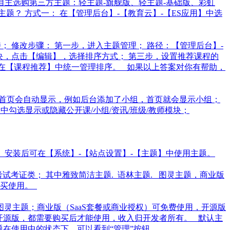
自主选购第三方主题：轻主题-旗舰版、轻主题-基础版、彩虹
？ 方式一： 在【管理后台】-【教育云】-【ES应用】中选
 修改步骤： 第一步，进入主题管理； 路径：【管理后台】-
模块，点击【编辑】，选择排序方式； 第三步，设置推荐课程的
，在【课程推荐】中统一管理排序。 如果以上答案对你有帮助，
，首页会自动显示，例如后台添加了小组，首页就会显示小组；
勾选显示或隐藏公开课/小组/资讯/班级/教师模块；
 安装后可在【系统】-【站点设置】-【主题】中使用主题。
考试考证类； 其中雅致简洁主题. 语林主题. 图灵主题，商业版
购买使用。
图灵主题；商业版（SaaS套餐或商业授权）可免费使用，开源版
开源版，都需要购买后才能使用，收入归开发者所有。 默认主
在使用中的状态下，可以看到“管理”按钮。