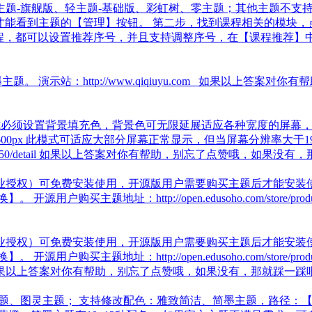
题-旗舰版、轻主题-基础版、彩虹树、零主题；其他主题不支持；
，才能看到主题的【管理】按钮。 第二步，找到课程相关的模块
课程，都可以设置推荐序号，并且支持调整序号，在【课程推荐】
。 演示站：http://www.qiqiuyu.com 如果以上
x 此模式必须设置背景填充色，背景色可无限延展适应各种宽度的
×600px 此模式可适应大部分屏幕正常显示，但当屏幕分辨率大于
om/faq/50/detail 如果以上答案对你有帮助，别忘了点赞哦，如
业授权）可免费安装使用，开源版用户需要购买主题后才能安装使用
买主题地址：http://open.edusoho.com/store/prod
业授权）可免费安装使用，开源版用户需要购买主题后才能安装使用
买主题地址：http://open.edusoho.com/store/prod
 如果以上答案对你有帮助，别忘了点赞哦，如果没有，那就踩一踩
题、图灵主题； 支持修改配色：雅致简洁、简墨主题，路径：【