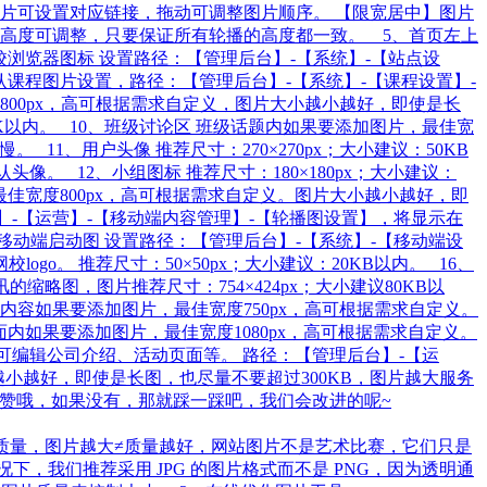
每张图片可设置对应链接，拖动可调整图片顺序。 【限宽居中】图片
。 图片的高度可调整，只要保证所有轮播的高度都一致。 5、首页左上
、网校浏览器图标 设置路径：【管理后台】-【系统】-【站点设
以内； 默认课程图片设置，路径：【管理后台】-【系统】-【课程设置】-
00px，高可根据需求自定义，图片大小越小越好，即使是长
0K以内。 10、班级讨论区 班级话题内如果要添加图片，最佳宽
11、用户头像 推荐尺寸：270×270px；大小建议：50KB
。 12、小组图标 推荐尺寸：180×180px；大小建议：
片，最佳宽度800px，高可根据需求自定义。图片大小越小越好，即
】-【运营】-【移动端内容管理】-【轮播图设置】，将显示在
。 移动端启动图 设置路径：【管理后台】-【系统】-【移动端设
ogo。 推荐尺寸：50×50px；大小建议：20KB以内。 16、
缩略图，图片推荐尺寸：754×424px；大小建议80KB以
资讯内容如果要添加图片，最佳宽度750px，高可根据需求自定义。
内如果要添加图片，最佳宽度1080px，高可根据需求自定义。
可编辑公司介绍、活动页面等。 路径：【管理后台】-【运
越小越好，即使是长图，也尽量不要超过300KB，图片越大服务
助，别忘了点赞哦，如果没有，那就踩一踩吧，我们会改进的呢~
片质量，图片越大≠质量越好，网站图片不是艺术比赛，它们只是
我们推荐采用 JPG 的图片格式而不是 PNG，因为透明通