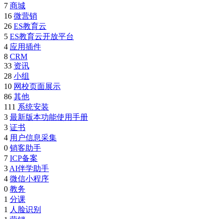
7
商城
16
微营销
26
ES教育云
5
ES教育云开放平台
4
应用插件
8
CRM
33
资讯
28
小组
10
网校页面展示
86
其他
111
系统安装
3
最新版本功能使用手册
3
证书
4
用户信息采集
0
销客助手
7
ICP备案
3
AI伴学助手
4
微信小程序
0
教务
1
分课
1
人脸识别