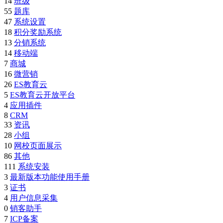
14
班级
55
题库
47
系统设置
18
积分奖励系统
13
分销系统
14
移动端
7
商城
16
微营销
26
ES教育云
5
ES教育云开放平台
4
应用插件
8
CRM
33
资讯
28
小组
10
网校页面展示
86
其他
111
系统安装
3
最新版本功能使用手册
3
证书
4
用户信息采集
0
销客助手
7
ICP备案