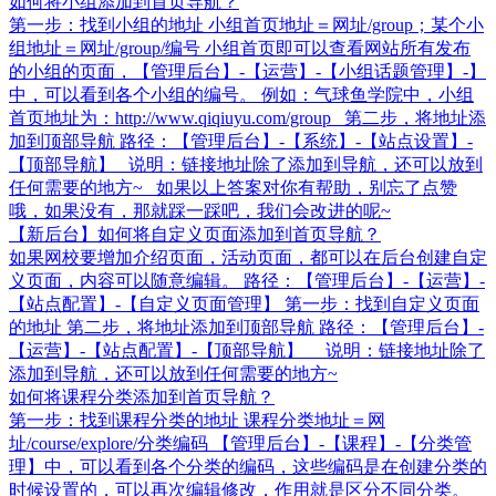
如何将小组添加到首页导航？
第一步：找到小组的地址 小组首页地址＝网址/group；某个小
组地址＝网址/group/编号 小组首页即可以查看网站所有发布
的小组的页面，【管理后台】-【运营】-【小组话题管理】-】
中，可以看到各个小组的编号。 例如：气球鱼学院中，小组
首页地址为：http://www.qiqiuyu.com/group 第二步，将地址添
加到顶部导航 路径：【管理后台】-【系统】-【站点设置】-
【顶部导航】 说明：链接地址除了添加到导航，还可以放到
任何需要的地方~ 如果以上答案对你有帮助，别忘了点赞
哦，如果没有，那就踩一踩吧，我们会改进的呢~
【新后台】如何将自定义页面添加到首页导航？
如果网校要增加介绍页面，活动页面，都可以在后台创建自定
义页面，内容可以随意编辑。 路径：【管理后台】-【运营】-
【站点配置】-【自定义页面管理】 第一步：找到自定义页面
的地址 第二步，将地址添加到顶部导航 路径：【管理后台】-
【运营】-【站点配置】-【顶部导航】 说明：链接地址除了
添加到导航，还可以放到任何需要的地方~
如何将课程分类添加到首页导航？
第一步：找到课程分类的地址 课程分类地址＝网
址/course/explore/分类编码 【管理后台】-【课程】-【分类管
理】中，可以看到各个分类的编码，这些编码是在创建分类的
时候设置的，可以再次编辑修改，作用就是区分不同分类。