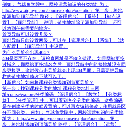
例如： 气球鱼学院中，网校运营知识的分类地址为：
http://www.qiqiuyu.com/course/explore/operation 第二步，将地
址添加到顶部导航 路径：【管理后台】-【系统】-【站点设
置】-【顶部导航】 说明：链接地址除了添加到导航，还可
以放到任何需要的地方~
首页导航可以设置几级？
顶部导航只能设置两级，可以在【管理后台】-【系统】-【站
点配置】-【顶部导航】中设置。
为什么导航会出现404？
404是页面不存在，请检查网址是否输入错误。 如果网站更换
过域名，那网站更换域名之后，顶部导航中的链接地址没有同
步更换更，这时候点击导航就会出现404界面，只需要把导航
栏的链接地址修改下就可以了。
【新后台】如何将课程分类添加到首页导航？
第一步：找到课程分类的地址 课程分类地址＝网
址/course/explore/分类编码 【管理后台】-【教学】-【分类标
签】-【分类管理】中，可以看到各个分类的编码，这些编码
是在创建分类的时候设置的，可以再次编辑修改，作用就是区
分不同分类。 例如： 气球鱼学院中，网校运营知识的分类地
址为： http://www.qiqiuyu.com/course/explore/operation 第二
步，将地址添加到顶部导航 路径：【管理后台】-【运营】-