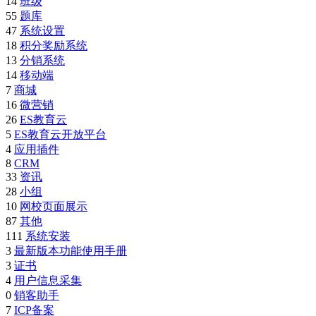
14
班级
55
题库
47
系统设置
18
积分奖励系统
13
分销系统
14
移动端
7
商城
16
微营销
26
ES教育云
5
ES教育云开放平台
4
应用插件
8
CRM
33
资讯
28
小组
10
网校页面展示
87
其他
111
系统安装
3
最新版本功能使用手册
3
证书
4
用户信息采集
0
销客助手
7
ICP备案