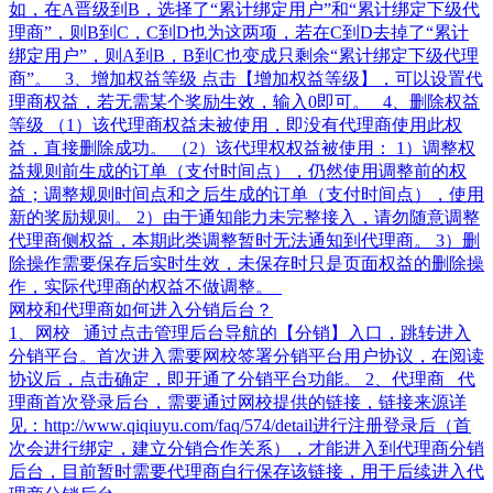
如，在A晋级到B，选择了“累计绑定用户”和“累计绑定下级代
理商”，则B到C，C到D也为这两项，若在C到D去掉了“累计
绑定用户”，则A到B，B到C也变成只剩余“累计绑定下级代理
商”。 3、增加权益等级 点击【增加权益等级】，可以设置代
理商权益，若无需某个奖励生效，输入0即可。 4、删除权益
等级 （1）该代理商权益未被使用，即没有代理商使用此权
益，直接删除成功。 （2）该代理权权益被使用： 1）调整权
益规则前生成的订单（支付时间点），仍然使用调整前的权
益；调整规则时间点和之后生成的订单（支付时间点），使用
新的奖励规则。 2）由于通知能力未完整接入，请勿随意调整
代理商侧权益，本期此类调整暂时无法通知到代理商。 3）删
除操作需要保存后实时生效，未保存时只是页面权益的删除操
作，实际代理商的权益不做调整。
网校和代理商如何进入分销后台？
1、网校 通过点击管理后台导航的【分销】入口，跳转进入
分销平台。首次进入需要网校签署分销平台用户协议，在阅读
协议后，点击确定，即开通了分销平台功能。 2、代理商 代
理商首次登录后台，需要通过网校提供的链接，链接来源详
见：http://www.qiqiuyu.com/faq/574/detail进行注册登录后（首
次会进行绑定，建立分销合作关系），才能进入到代理商分销
后台，目前暂时需要代理商自行保存该链接，用于后续进入代