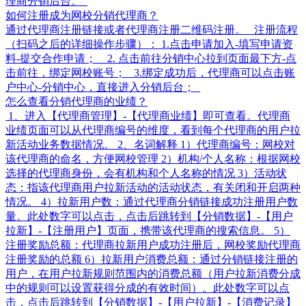
理商分销后台。
如何注册成为网校分销代理商？
通过代理商注册链接或者代理商注册二维码注册。 注册流程
（扫码之后的详细操作步骤）： 1.点击申请加入-填写申请资
料-提交合作申请； 2. 点击前往分销中心拉到页面最下方-点
击前往，绑定网校账号； 3.绑定成功后，代理商可以点击账
户中心-分销中心，直接进入分销后台；
怎么查看分销代理商的业绩？
1、进入【代理商管理】-【代理商业绩】即可查看。代理商
业绩页面可以从代理商编号的维度，看到每个代理商的用户拉
新活动业务数据情况。 2、名词解释 1）代理商编号：网校对
该代理商的命名，方便网校管理 2）机构/个人名称：根据网校
选择的代理商身份，会有机构和个人名称的情况 3）活动状
态：指该代理商用户拉新活动的活动状态，有关闭和开启两种
情况。 4）拉新用户数：通过代理商分销链接成功注册用户数
量。此处数字可以点击，点击后跳转到【分销数据】-【用户
拉新】-【注册用户】页面，携带该代理商的搜索信息。 5）
注册奖励总额：代理商拉新用户成功注册后，网校奖励代理商
注册奖励的总额 6）拉新用户消费总额：通过分销链接注册的
用户，在用户拉新规则范围内的消费总额（用户拉新消费分成
中的规则可以设置获得分成的有效时间）。此处数字可以点
击，点击后跳转到【分销数据】-【用户拉新】-【消费记录】