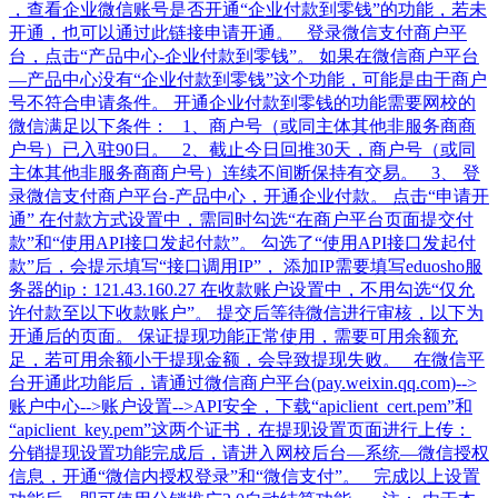
，查看企业微信账号是否开通“企业付款到零钱”的功能，若未
开通，也可以通过此链接申请开通。 登录微信支付商户平
台，点击“产品中心-企业付款到零钱”。 如果在微信商户平台
—产品中心没有“企业付款到零钱”这个功能，可能是由于商户
号不符合申请条件。 开通企业付款到零钱的功能需要网校的
微信满足以下条件： 1、商户号（或同主体其他非服务商商
户号）已入驻90日。 2、截止今日回推30天，商户号（或同
主体其他非服务商商户号）连续不间断保持有交易。 3、 登
录微信支付商户平台-产品中心，开通企业付款。 点击“申请开
通” 在付款方式设置中，需同时勾选“在商户平台页面提交付
款”和“使用API接口发起付款”。 勾选了“使用API接口发起付
款”后，会提示填写“接口调用IP”， 添加IP需要填写eduosho服
务器的ip：121.43.160.27 在收款账户设置中，不用勾选“仅允
许付款至以下收款账户”。 提交后等待微信进行审核，以下为
开通后的页面。 保证提现功能正常使用，需要可用余额充
足，若可用余额小于提现金额，会导致提现失败。 在微信平
台开通此功能后，请通过微信商户平台(pay.weixin.qq.com)-->
账户中心-->账户设置-->API安全，下载“apiclient_cert.pem”和
“apiclient_key.pem”这两个证书，在提现设置页面进行上传：
分销提现设置功能完成后，请进入网校后台—系统—微信授权
信息，开通“微信内授权登录”和“微信支付”。 完成以上设置