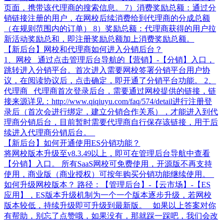
页面，携带该代理商的搜索信息。 7）消费奖励总额：通过分
销链接注册的用户，在网校后续消费给到代理商的分成总额
（在规则范围内的订单） 8）奖励总额：代理商获得的用户拉
新活动奖励总和，即注册奖励总额加上消费奖励总额。
【新后台】网校和代理商如何进入分销后台？
1、网校 通过点击管理后台导航的【营销】-【分销】入口，
跳转进入分销平台。首次进入需要网校签署分销平台用户协
议，在阅读协议后，点击确定，即开通了分销平台功能。 2、
代理商 代理商首次登录后台，需要通过网校提供的链接，链
接来源详见：http://www.qiqiuyu.com/faq/574/detail进行注册登
录后（首次会进行绑定，建立分销合作关系），才能进入到代
理商分销后台，目前暂时需要代理商自行保存该链接，用于后
续进入代理商分销后台。
【新后台】如何开通使用ES分销功能？
将网校版本升级至v8.3.49以上，即可在管理后台导航中查看
【分销】入口。 所有SaaS网校可免费使用，开源版不再支持
使用，商业版（商业授权）可按年购买分销功能继续使用。
如何升级网校版本？ 路径：【管理后台】-【云市场】-【ES
应用】，ES版本升级机制为一个一个版本逐步升级，若网校
版本较低，持续升级即可升级到最新版。 如果以上答案对你
有帮助，别忘了点赞哦，如果没有，那就踩一踩吧，我们会改