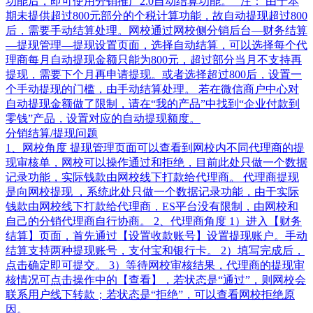
功能后，即可使用分销推广2.0自动结算功能。 注： 由于本
期未提供超过800元部分的个税计算功能，故自动提现超过800
后，需要手动结算处理。网校通过网校侧分销后台—财务结算
—提现管理—提现设置页面，选择自动结算，可以选择每个代
理商每月自动提现金额只能为800元，超过部分当月不支持再
提现，需要下个月再申请提现。或者选择超过800后，设置一
个手动提现的门槛，由手动结算处理。 若在微信商户中心对
自动提现金额做了限制，请在“我的产品”中找到“企业付款到
零钱”产品，设置对应的自动提现额度。
分销结算/提现问题
1、网校角度 提现管理页面可以查看到网校内不同代理商的提
现审核单，网校可以操作通过和拒绝，目前此处只做一个数据
记录功能，实际钱款由网校线下打款给代理商。 代理商提现
是向网校提现 ，系统此处只做一个数据记录功能，由于实际
钱款由网校线下打款给代理商，ES平台没有限制，由网校和
自己的分销代理商自行协商。 2、代理商角度 1）进入【财务
结算】页面，首先通过【设置收款账号】设置提现账户。手动
结算支持两种提现账号，支付宝和银行卡。 2）填写完成后，
点击确定即可提交。 3）等待网校审核结果，代理商的提现审
核情况可点击操作中的【查看】，若状态是“通过”，则网校会
联系用户线下转款；若状态是“拒绝”，可以查看网校拒绝原
因。