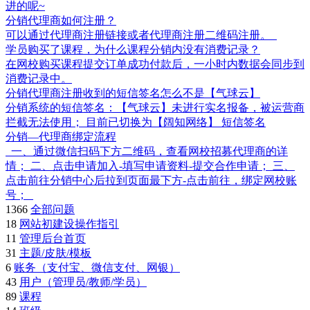
进的呢~
分销代理商如何注册？
可以通过代理商注册链接或者代理商注册二维码注册。
学员购买了课程，为什么课程分销内没有消费记录？
在网校购买课程提交订单成功付款后，一小时内数据会同步到
消费记录中。
分销代理商注册收到的短信签名怎么不是【气球云】
分销系统的短信签名：【气球云】未进行实名报备，被运营商
拦截无法使用； 目前已切换为【阔知网络】 短信签名
分销—代理商绑定流程
一、通过微信扫码下方二维码，查看网校招募代理商的详
情； 二、点击申请加入-填写申请资料-提交合作申请； 三、
点击前往分销中心后拉到页面最下方-点击前往，绑定网校账
号；
1366
全部问题
18
网站初建设操作指引
11
管理后台首页
31
主题/皮肤/模板
6
账务（支付宝、微信支付、网银）
43
用户（管理员/教师/学员）
89
课程