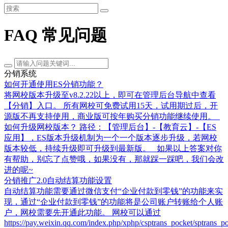
FAQ 常见问题
分销系统
如何开通使用ES分销功能？
将网校版本升级至v8.2.22以上，即可在管理后台导航中查看
【分销】入口。 所有网校可免费试用15天，试用期过后，开
源版不再支持使用，商业版可按年购买分销功能继续使用。
如何升级网校版本？ 路径：【管理后台】-【教育云】-【ES
应用】，ES版本升级机制为一个一个版本逐步升级，若网校
版本较低，持续升级即可升级到最新版。 如果以上答案对你
有帮助，别忘了点赞哦，如果没有，那就踩一踩吧，我们会改
进的呢~
分销推广2.0自动结算功能设置
自动结算功能需要通过微信支付“企业付款到零钱”的功能来实
现，通过“企业付款到零钱”的功能将是公司账户转账给个人账
户，网校需要先开通此功能。 网校可以通过
https://pay.weixin.qq.com/index.php/xphp/csptrans_pocket/sptrans_