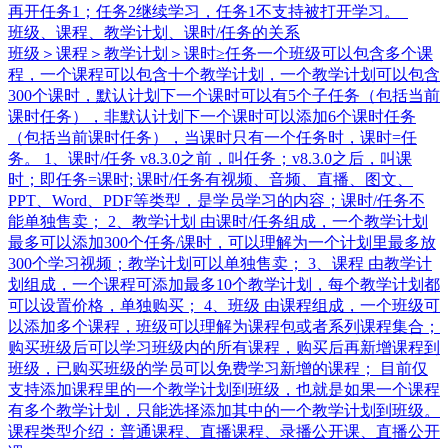
再开任务1；任务2继续学习，任务1不支持被打开学习。
班级、课程、教学计划、课时/任务的关系
班级＞课程＞教学计划＞课时≥任务​ 一个班级可以包含多个课
程，一个课程可以包含十个教学计划，一个教学计划可以包含
300个课时，默认计划下一个课时可以有5个子任务（包括当前
课时任务），非默认计划下一个课时可以添加6个课时任务
（包括当前课时任务），当课时只有一个任务时，课时=任
务。 1、课时/任务 v8.3.0之前，叫任务；v8.3.0之后，叫课
时；即任务=课时; 课时/任务有视频、音频、直播、图文、
PPT、Word、PDF等类型，是学员学习的内容；课时/任务不
能单独售卖； 2、教学计划 由课时/任务组成，一个教学计划
最多可以添加300个任务/课时，可以理解为一个计划里最多放
300个学习视频；教学计划可以单独售卖； 3、课程 由教学计
划组成，一个课程可添加最多10个教学计划，每个教学计划都
可以设置价格，单独购买； 4、班级 由课程组成，一个班级可
以添加多个课程，班级可以理解为课程包或者系列课程集合；
购买班级后可以学习班级内的所有课程，购买后再新增课程到
班级，已购买班级的学员可以免费学习新增的课程； 目前仅
支持添加课程里的一个教学计划到班级，也就是如果一个课程
有多个教学计划，只能选择添加其中的一个教学计划到班级。
课程类型介绍：普通课程、直播课程、录播公开课、直播公开