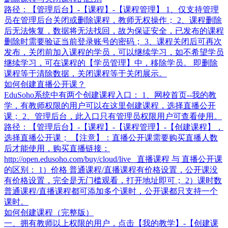
路径：【管理后台】-【课程】-【课程管理】 1、仅支持管理
员在管理后台关闭或删除课程，教师无权操作； 2、课程删除
后无法恢复，数据将无法找回，故为保证安全，已发布的课程
删除时需要验证当前登录账号的密码； 3、课程关闭后可再次
发布，关闭前加入课程的学员，可以继续学习，如不希望学员
继续学习，可在课程的【学员管理】中，移除学员。 即删除
课程等于清除数据，关闭课程等于关闭展示。
如何创建直播公开课？
EduSoho系统中有两个创建课程入口： 1、网校首页--我的教
学，有教师权限的用户可以在这里创建课程，选择直播公开
课； 2、管理后台，此入口只有管理员权限用户可查看使用。
路径：【管理后台】-【课程】-【课程管理】-【创建课程】，
选择直播公开课； 【注意】：直播公开课需要购买直播人数
后才能使用，购买直播链接：
http://open.edusoho.com/buy/cloud/live 直播课程 与 直播公开课
的区别： 1）价格 普通课程/直播课程有价格设置，公开课没
有价格设置，完全是无门槛观看，打开地址即可； 2）课时数
普通课程/直播课程都可添加多个课时，公开课都只支持一个
课时。
如何创建课程（完整版）
一、拥有教师以上权限的用户，点击【我的教学】-【创建课