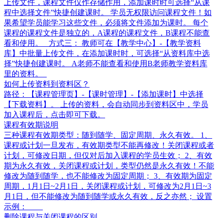
上传文件，课程文件仅作存储作用，添加课时时可选择“从课
程中选择文件”快捷创建课时。 学员无权限访问课程文件！如
果希望学员能学习这些文件，必须将文件添加为课时。 每个
课程的课程文件是独立的，A课程的课程文件，B课程不能查
看和使用。 方式三： 教师可在【教学中心】-【教学资料
库】中批量上传文件，在添加课时时，可选择“从资料库中选
择”快捷创建课时。 A老师不能查看和使用B老师教学资料库
里的资料。
如何上传资料到资料区？
路径：【课程管理页】-【课时管理】-【添加课时】中选择
【下载资料】。 上传的资料，会自动同步到资料区中，学员
加入课程后，点击即可下载。
课程有效期说明
三种课程有效期类型：随到随学、固定周期、永久有效。 1、
课程或计划一旦发布，有效期类型不能再修改！关闭课程或者
计划，可修改日期，但仅对后加入课程的学员生效； 2、有效
期为永久有效，关闭课程或计划，类型仍然是永久有效！不能
修改为随到随学，也不能修改为固定周期； 3、有效期为固定
周期，1月1日~2月1日，关闭课程或计划，可修改为2月1日~3
月1日，但不能修改为随到随学或永久有效，反之亦然； 设置
示例：
删除课程与关闭课程的区别