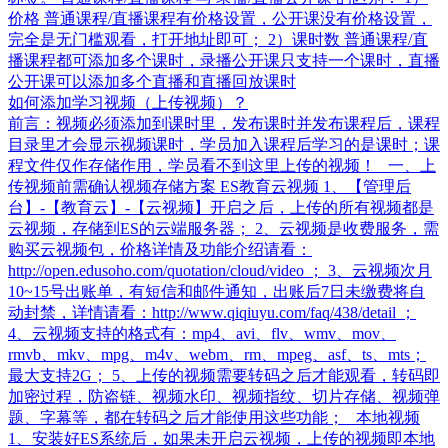
价格 普通课程/直播课程有价格设置，公开课没有价格设置，
完全是无门槛观看，打开地址即可； 2）课时数 普通课程/直
播课程都可添加多个课时，录播公开课只支持一个课时，直播
公开课可以添加多个直播和直播回放课时
如何添加学习视频（上传视频）？
前言：视频必须添加到课时里，发布课时并发布课程后，课程
目录里才会显示视频课时，学员加入课程后学习的是课时；课
程文件仅作存储作用，学员看不到这里上传的视频！ 一、上
传视频前需确认视频存储方案 ES教育云视频 1、【管理后
台】-【教育云】-【云视频】开启之后，上传的所有视频都是
云视频，存储到ES的云端服务器； 2、云视频是收费服务，需
购买云视频包，价格详情及功能介绍请看：
http://open.edusoho.com/quotation/cloud/video ； 3、云视频次月
10~15号出账单，有短信和邮件通知，出账后7日未缴费将自
动封禁，详情请看：http://www.qiqiuyu.com/faq/438/detail ；
4、云视频支持的格式有：mp4、avi、flv、wmv、mov、
rmvb、mkv、mpg、m4v、webm、rm、mpeg、asf、ts、mts；
最大支持2G； 5、上传的视频需要转码之后才能观看，转码即
加密过程，防盗链、视频水印、视频指纹、切片存储、视频弹
题、字幕等，都在转码之后才能使用这些功能； 本地视频
1、安装好ES系统后，如果未开启云视频，上传的视频即本地