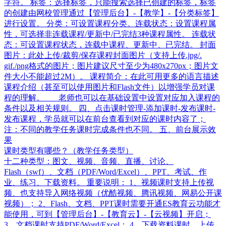
字符。 标签：选择标签，只能搜索选择已创建的标签，标签
的创建由网校管理通过【管理后台】-【教学】-【分类标签】
进行设置。 分类：可设置课程分类。连载状态：设置课程属
性，可选择非连载课程/更新中/已完结3种课程属性。 连载状
态：可设置课程状态，连载中课程、更新中、已完结。 封面
图片：此处上传/裁剪/保存课程封面图片（支持上传.jpg/.
gif./png格式的图片；图片建议尺寸至少为480x270px；图片文
件大小不能超过2M）。 课程简介：在此可用更多的语言描述
课程介绍（甚至可以使用图片和Flash文件）以增强学员对课
程的理解。 老师也可以在基础设置中设置对应加入课程的
条件以及相关规则。 四、点击课时管理-添加课时-发布课时-
发布课程，学员就可以在前台查看到对应的课时内容了；
注：不同的教学任务课时完成条件也不同。 五、前台展示效
果
课时类型有哪些？（教学任务类型）
十二种类型：图文、视频、音频、直播、讨论、
Flash（swf）、文档（PDF/Word/Excel）、PPT、考试、作
业、练习、下载资料。 重要说明： 1、视频课时支持上传视
频、也支持导入网络视频（优酷视频、腾讯视频、网易公开课
视频）； 2、Flash、文档、PPT课时需要开通ES教育云功能才
能使用，可到【管理后台】-【教育云】-【云视频】开启；
3、文档课时支持PDF/Word/Excel； 4、下载资料课时，上传