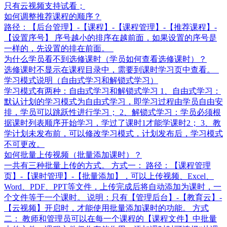
只有云视频支持试看；
如何调整推荐课程的顺序？
路径：【后台管理】-【课程】-【课程管理】-【推荐课程】-
【设置序号】 序号越小的排序在越前面，如果设置的序号是
一样的，先设置的排在前面。
为什么学员看不到选修课时（学员如何查看选修课时）？
选修课时不显示在课程目录中，需要到课时学习页中查看。
学习模式说明（自由式学习和解锁式学习）
学习模式有两种：自由式学习和解锁式学习 1、自由式学习：
默认计划的学习模式为自由式学习，即学习过程由学员自由安
排，学员可以跳跃性进行学习； 2、解锁式学习：学员必须根
据课时列表顺序开始学习，学过了课时1才能学课时2； 3、教
学计划未发布前，可以修改学习模式，计划发布后，学习模式
不可更改。
如何批量上传视频（批量添加课时）？
一共有三种批量上传的方式。 方式一： 路径：【课程管理
页】-【课时管理】-【批量添加】，可以上传视频、Excel、
Word、PDF、PPT等文件，上传完成后将自动添加为课时，一
个文件等于一个课时。 说明：只有【管理后台】-【教育云】-
【云视频】开启时，才能使用批量添加课时的功能。 方式
二： 教师和管理员可以在每一个课程的【课程文件】中批量