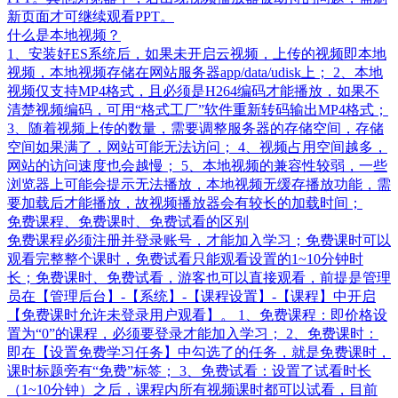
新页面才可继续观看PPT。
什么是本地视频？
1、安装好ES系统后，如果未开启云视频，上传的视频即本地
视频，本地视频存储在网站服务器app/data/udisk上； 2、本地
视频仅支持MP4格式，且必须是H264编码才能播放，如果不
清楚视频编码，可用“格式工厂”软件重新转码输出MP4格式；
3、随着视频上传的数量，需要调整服务器的存储空间，存储
空间如果满了，网站可能无法访问； 4、视频占用空间越多，
网站的访问速度也会越慢； 5、本地视频的兼容性较弱，一些
浏览器上可能会提示无法播放，本地视频无缓存播放功能，需
要加载后才能播放，故视频播放器会有较长的加载时间；
免费课程、免费课时、免费试看的区别
免费课程必须注册并登录账号，才能加入学习；免费课时可以
观看完整整个课时，免费试看只能观看设置的1~10分钟时
长；免费课时、免费试看，游客也可以直接观看，前提是管理
员在【管理后台】-【系统】-【课程设置】-【课程】中开启
【免费课时允许未登录用户观看】。 1、免费课程：即价格设
置为“0”的课程，必须要登录才能加入学习； 2、免费课时：
即在【设置免费学习任务】中勾选了的任务，就是免费课时，
课时标题旁有“免费”标签； 3、免费试看：设置了试看时长
（1~10分钟）之后，课程内所有视频课时都可以试看，目前