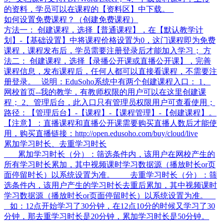
的资料，学员可以在课程的【资料区】中下载。
如何设置免费课程？（创建免费课程）
方法一： 创建课程，选择【普通课程】，在【默认教学计
划】-【基础设置】中将课程价格设置为0，这门课程即为免费
课程，课程发布后，学员需要注册登录后才能加入学习； 方
法二： 创建课程，选择【录播公开课或直播公开课】，完善
课程信息，发布课程后，任何人都可以直接看课程，不需要注
册登录。 说明：EduSoho系统中有两个创建课程入口： 1、
网校首页--我的教学，有教师权限的用户可以在这里创建课
程； 2、管理后台，此入口只有管理员权限用户可查看使用；
路径：【管理后台】-【课程】-【课程管理】-【创建课程】。
【注意】：直播课程和直播公开课需要购买直播人数后才能使
用，购买直播链接：http://open.edusoho.com/buy/cloud/live
累加学习时长、去重学习时长
累加学习时长（分）：筛选条件内，该用户在网校产生的
所有学习时长累加，其中视频课时学习数据源（播放时长or页
面停留时长）以系统设置为准。 去重学习时长（分）：筛
选条件内，该用户产生的学习时长去重后累加，其中视频课时
学习数据源（播放时长or页面停留时长）以系统设置为准。
如：12点开始学习了30分钟，在12点10分的时候又学习了30
分钟，那去重学习时长是20分钟，累加学习时长是50分钟。