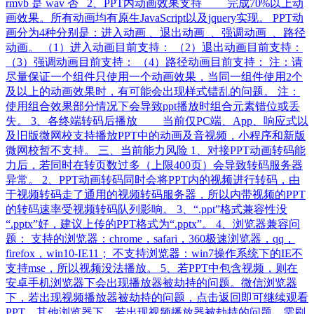
rmvb 是 wav 否 2、PPT内动画效果支持 完成70%以上动
画效果。所有动画均有原生JavaScript以及jquery实现。 PPT动
画分为4种分别是：进入动画 、退出动画 、强调动画 、路径
动画。 （1）进入动画目前支持： （2）退出动画目前支持：
（3）强调动画目前支持： （4）路径动画目前支持： 注：请
尽量保证一个组件只使用一个动画效果，当同一组件使用2个
及以上的动画效果时，有可能会出现样式错乱的问题。 注：
使用组合效果部分情况下会导致ppt播放时组合元素错位或丢
失。 3、各终端转码后播放 当前仅PC端、App、响应式以
及旧版微网校支持播放PPT中的动画及音视频，小程序和新版
微网校暂不支持。 三、当前能力风险 1、对接PPT动画转码能
力后，若同时在转页数过多（上限400页）会导致转码服务器
异常。 2、PPT动画转码同时会将PPT内的视频进行转码，由
于视频转码走了通用的视频转码服务器，所以内带视频的PPT
的转码速率受视频转码队列影响。 3、“.ppt”格式兼容性没
“.pptx”好，建议上传的PPT格式为“.pptx”。 4、浏览器兼容问
题： 支持的浏览器：chrome，safari，360极速浏览器，qq，
firefox，win10-IE11； 不支持浏览器：win7操作系统下的IE不
支持mse，所以视频没法播放。 5、若PPT中包含视频，则在
安卓手机浏览器下会出现播放器被劫持的问题。微信浏览器
下，若出现视频播放器被劫持的问题，点击返回即可继续观看
PPT。其他浏览器下，若出现视频播放器被劫持的问题，需刷