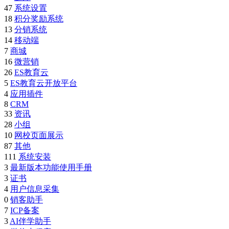
47
系统设置
18
积分奖励系统
13
分销系统
14
移动端
7
商城
16
微营销
26
ES教育云
5
ES教育云开放平台
4
应用插件
8
CRM
33
资讯
28
小组
10
网校页面展示
87
其他
111
系统安装
3
最新版本功能使用手册
3
证书
4
用户信息采集
0
销客助手
7
ICP备案
3
AI伴学助手