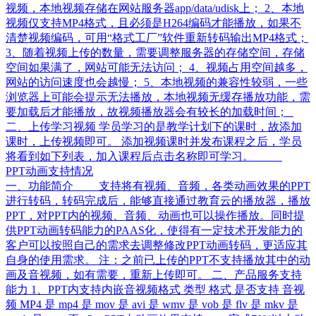
视频，本地视频存储在网站服务器app/data/udisk上； 2、本地
视频仅支持MP4格式，且必须是H264编码才能播放，如果不
清楚视频编码，可用“格式工厂”软件重新转码输出MP4格式；
3、随着视频上传的数量，需要调整服务器的存储空间，存储
空间如果满了，网站可能无法访问； 4、视频占用空间越多，
网站的访问速度也会越慢； 5、本地视频的兼容性较弱，一些
浏览器上可能会提示无法播放，本地视频无缓存播放功能，需
要加载后才能播放，故视频播放器会有较长的加载时间；
二、上传学习视频 学员学习的是教学计划下的课时，故添加
课时，上传视频即可。 添加视频课时并发布课程之后，学员
将看到如下列表，加入课程后点击名称即可学习。
PPT动画支持情况
一、功能简介 支持将有视频、音频，各类动画效果的PPT
进行转码，转码完成后，能够直接通过教育云的播放器，播放
PPT，对PPT内的视频、音频、动画也可以操作播放。同时提
供PPT动画转码能力的PAAS化，使得有一定技术开发能力的
客户可以按照自己的需求去调整修改PPT动画转码，更适应其
自身的使用需求。 注：之前已上传的PPT不支持播放其中的动
画及音视频，如有需要，重新上传即可。 二、产品服务支持
能力 1、PPT内支持内嵌音视频格式 类型 格式 是否支持 音视
频 MP4 是 mp4 是 mov 是 avi 是 wmv 是 vob 是 flv 是 mkv 是