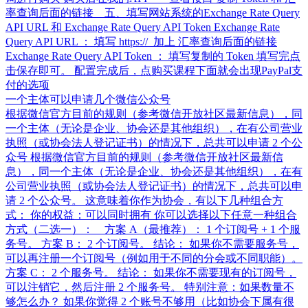
率查询后面的链接 五、填写网站系统的Exchange Rate Query
API URL 和 Exchange Rate Query API Token Exchange Rate
Query API URL ： 填写 https:// 加上 汇率查询后面的链接
Exchange Rate Query API Token ： 填写复制的 Token 填写完点
击保存即可。 配置完成后，点购买课程下面就会出现PayPal支
付的选项
一个主体可以申请几个微信公众号
根据微信官方目前的规则（参考微信开放社区最新信息），同
一个主体（无论是企业、协会还是其他组织），在有公司营业
执照（或协会法人登记证书）的情况下，总共可以申请 2 个公
众号 根据微信官方目前的规则（参考微信开放社区最新信
息），同一个主体（无论是企业、协会还是其他组织），在有
公司营业执照（或协会法人登记证书）的情况下，总共可以申
请 2 个公众号。 这意味着你作为协会，有以下几种组合方
式： 你的权益：可以同时拥有 你可以选择以下任意一种组合
方式（二选一）： 方案 A（最推荐）： 1 个订阅号 + 1 个服
务号。 方案 B： 2 个订阅号。 结论： 如果你不需要服务号，
可以再注册一个订阅号（例如用于不同的分会或不同职能）。
方案 C： 2 个服务号。 结论： 如果你不需要现有的订阅号，
可以注销它，然后注册 2 个服务号。 特别注意：如果数量不
够怎么办？ 如果你觉得 2 个账号不够用（比如协会下属有很