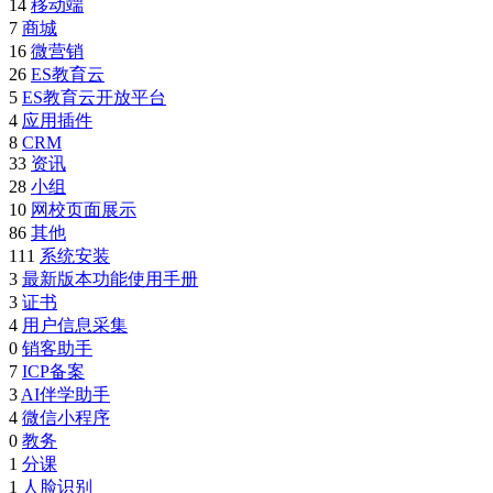
14
移动端
7
商城
16
微营销
26
ES教育云
5
ES教育云开放平台
4
应用插件
8
CRM
33
资讯
28
小组
10
网校页面展示
86
其他
111
系统安装
3
最新版本功能使用手册
3
证书
4
用户信息采集
0
销客助手
7
ICP备案
3
AI伴学助手
4
微信小程序
0
教务
1
分课
1
人脸识别