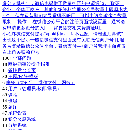
多分支机构），微信也提供了数量扩容的申请通道。 政策：
企业、个体工商户、其他组织资料注册公众号数量上限原本为
2 个，但在运营期间如果觉得不够用，可以申请突破这个数量
限制。 操作： 在微信公众平台的注册页面或设置里，通常会
有申请更多账号的入口，需要提交相关资质证明。
小程序微信支付提示”appid和mch_id不匹配，请检查后再试”
出现这个提示一般是微信支付里面没有关联微信商户号 用服
务号登录微信公众号平台，微信支付—>商户号管理里面点击
右上角关联商户号
1364
全部问题
18
网站初建设操作指引
11
管理后台首页
30
主题/皮肤/模板
6
账务（支付宝、微信支付、网银）
43
用户（管理员/教师/学员）
89
课程
14
班级
55
题库
47
系统设置
18
积分奖励系统
13
分销系统