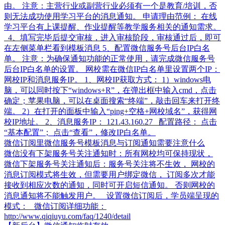
由。 注意：主营行业或副营行业必须有一个是教育/培训，否
则无法成功使用学习平台的消息通知。 申请理由范例： 在线
学习平台有上课提醒、作业提醒等教学服务相关的通知需求。
4、填写完毕后提交审核，进入审核阶段，审核通过后，即可
在左侧菜单栏看到模板消息 5、配置微信服务号后台IP白名
单。 注意：为确保通知功能的正常使用，请完成微信服务号
后台IP白名单的设置。 网校需在微信IP白名单里设置两个IP：
网校IP和消息服务IP。 1、网校IP获取方式： 1）windows电
脑，可以同时按下“windows+R”，在弹出框中输入cmd，点击
确定；苹果电脑，可以在桌面搜索“终端”，敲击回车来打开终
端。 2）在打开的面板中输入“ping+空格+网校域名”，获得网
校IP地址。 2、消息服务IP： 121.43.160.27 配置路径： 点击
“基本配置”； 点击“查看”，修改IP白名单。
微信订阅里微信服务号模板消息与订阅通知需要注意什么
微信没有下架服务号关注通知时：所有网校均可保持现状，
微信下架服务号关注通知后：服务号关注将不生效， 网校的
消息订阅模式将生效，但需要用户绑定微信， 订阅多次才能
接收到相应次数的通知，同时可开启短信通知。 否则网校的
消息通知将不能触发用户。 设置微信订阅后，学员端呈现的
模式： 微信订阅详细功能：
http://www.qiqiuyu.com/faq/1240/detail