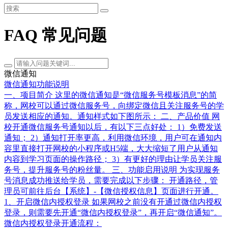
FAQ 常见问题
微信通知
微信通知功能说明
一、项目简介 这里的微信通知是“微信服务号模板消息”的简
称，网校可以通过微信服务号，向绑定微信且关注服务号的学
员发送相应的通知。通知样式如下图所示： 二、产品价值 网
校开通微信服务号通知以后，有以下三点好处： 1）免费发送
通知； 2）通知打开率更高，利用微信环境，用户可在通知内
容里直接打开网校的小程序或H5端，大大缩短了用户从通知
内容到学习页面的操作路径； 3）有更好的理由让学员关注服
务号，提升服务号的粉丝量。 三、功能启用说明 为实现服务
号消息成功推送给学员，需要完成以下步骤： 开通路径，管
理员可前往后台【系统】-【微信授权信息】页面进行开通。
1、开启微信内授权登录 如果网校之前没有开通过微信内授权
登录，则需要先开通“微信内授权登录”，再开启“微信通知”。
微信内授权登录开通流程：