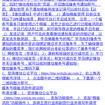
后，回到“微信授权信息”页面，开启微信服务号通知即可。
四、通知管理 关于通知模板和发送记录可以前往后台【运
营】-【微信通知】中进行查看。 1）通知模板管理 目前仅支
持以下8种通知场景，网校可自行开启或关闭。 注意：一个服
务号最多只能使用25个模板，若您之前自己进行过模板消息的
开发，并且已经达到上限，则可能导致这里的模板开启失败。
2）发送记录 用户可在此查看微信通知发送的详细记录，以
及发送失败原因。 五、学员侧服务号的推广 学员收到服务号
通知的前提条件是必须绑定微信并关注服务号，为了确保微信
通知的覆盖率，我们在网校前台多处位置进行了服务号推广。
1）网校首页（登录后） 2）课程和班级的支付成功页 3）学习
页 4）微信H5端首页（登录后）和支付成功页 学员绑定微信
并关注服务号，就可以收到微信服务号通知啦~
微信服务号二维码下载
1、登录微信公众平台：https://mp.weixin.qq.com 2、右上角选
择账号详情； 3、点击图中的二维码图标； 4、下载第一个
二维码图片即可。
服务号模板消息申请说明
申请步骤： 1、登录微信公众平台
（https://mp.weixin.qq.com），添加功能插件。 2、添加“模板
消息”功能插件 3、选择主营行业和副营行业并填写申请理