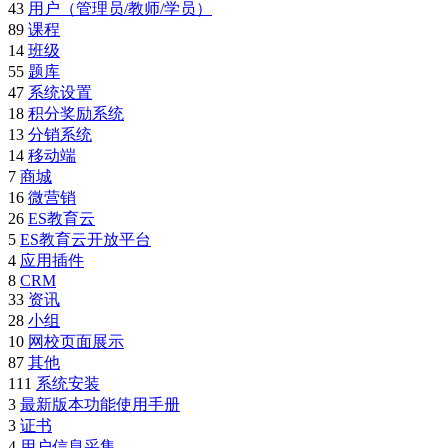
43
用户（管理员/教师/学员）
89
课程
14
班级
55
题库
47
系统设置
18
积分奖励系统
13
分销系统
14
移动端
7
商城
16
微营销
26
ES教育云
5
ES教育云开放平台
4
应用插件
8
CRM
33
资讯
28
小组
10
网校页面展示
87
其他
111
系统安装
3
最新版本功能使用手册
3
证书
4
用户信息采集