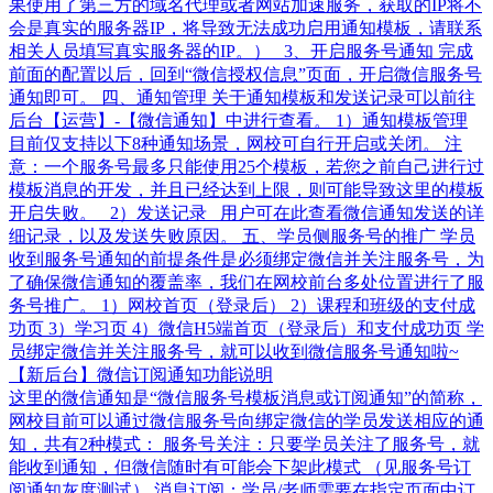
果使用了第三方的域名代理或者网站加速服务，获取的IP将不
会是真实的服务器IP，将导致无法成功启用通知模板，请联系
相关人员填写真实服务器的IP。） 3、开启服务号通知 完成
前面的配置以后，回到“微信授权信息”页面，开启微信服务号
通知即可。 四、通知管理 关于通知模板和发送记录可以前往
后台【运营】-【微信通知】中进行查看。 1）通知模板管理
目前仅支持以下8种通知场景，网校可自行开启或关闭。 注
意：一个服务号最多只能使用25个模板，若您之前自己进行过
模板消息的开发，并且已经达到上限，则可能导致这里的模板
开启失败。 2）发送记录 用户可在此查看微信通知发送的详
细记录，以及发送失败原因。 五、学员侧服务号的推广 学员
收到服务号通知的前提条件是必须绑定微信并关注服务号，为
了确保微信通知的覆盖率，我们在网校前台多处位置进行了服
务号推广。 1）网校首页（登录后） 2）课程和班级的支付成
功页 3）学习页 4）微信H5端首页（登录后）和支付成功页 学
员绑定微信并关注服务号，就可以收到微信服务号通知啦~
【新后台】微信订阅通知功能说明
这里的微信通知是“微信服务号模板消息或订阅通知”的简称，
网校目前可以通过微信服务号向绑定微信的学员发送相应的通
知，共有2种模式： 服务号关注：只要学员关注了服务号，就
能收到通知，但微信随时有可能会下架此模式 （见服务号订
阅通知灰度测试） 消息订阅：学员/老师需要在指定页面中订