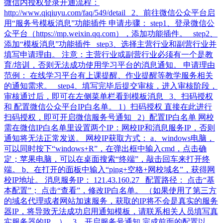
微信内授权登录开通流程：
http://www.qiqiuyu.com/faq/549/detail 2、前往微信公众平台启
用“服务号模板消息”功能插件 申请步骤： step1、登录微信公
众平台（https://mp.weixin.qq.com），添加功能插件。 step2、
添加“模板消息”功能插件 step3、选择主营行业和副营行业并
填写申请理由。 注意：主营行业或副营行业必须有一个是教
育/培训，否则无法成功使用学习平台的消息通知。 申请理由
范例： 在线学习平台有上课提醒、作业提醒等教学服务相关
的通知需求。 step4、填写完毕后提交审核，进入审核阶段，
审核通过后，即可在左侧菜单栏看到模板消息 3、扫码授权
和 配置微信公众平台IP白名单。 1）扫码授权 直接在此进行
扫码授权，即可开启微信服务号通知 2）配置IP白名单 网校
需在微信IP白名单里设置两个IP：网校IP和消息服务IP，否则
通知将无法正常发送。 网校IP获取方式： a、windows电脑，
可以同时按下“windows+R”，在弹出框中输入cmd，点击确
定；苹果电脑，可以在桌面搜索“终端”，敲击回车来打开终
端。 b、在打开的面板中输入“ping+空格+网校域名”，获得网
校IP地址。 消息服务IP： 121.43.160.27 配置路径： 点击“基
本配置”； 点击“查看”，修改IP白名单。 （如果使用了第三方
的域名代理或者网站加速服务，获取的IP将不会是真实的服务
器IP，将导致无法成功启用通知模板，请联系相关人员填写真
实服务器的IP。） 3、开启服务号通知 完成前面的配置以