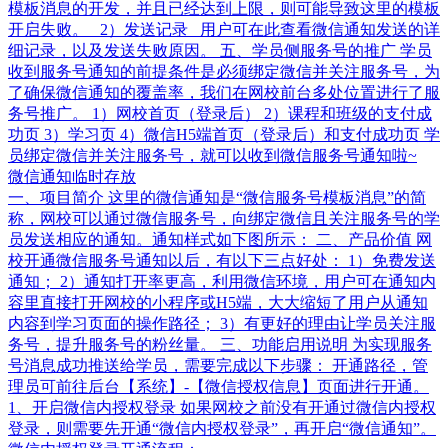
模板消息的开发，并且已经达到上限，则可能导致这里的模板
开启失败。 2）发送记录 用户可在此查看微信通知发送的详
细记录，以及发送失败原因。 五、学员侧服务号的推广 学员
收到服务号通知的前提条件是必须绑定微信并关注服务号，为
了确保微信通知的覆盖率，我们在网校前台多处位置进行了服
务号推广。 1）网校首页（登录后） 2）课程和班级的支付成
功页 3）学习页 4）微信H5端首页（登录后）和支付成功页 学
员绑定微信并关注服务号，就可以收到微信服务号通知啦~
微信通知临时存放
一、项目简介 这里的微信通知是“微信服务号模板消息”的简
称，网校可以通过微信服务号，向绑定微信且关注服务号的学
员发送相应的通知。通知样式如下图所示： 二、产品价值 网
校开通微信服务号通知以后，有以下三点好处： 1）免费发送
通知； 2）通知打开率更高，利用微信环境，用户可在通知内
容里直接打开网校的小程序或H5端，大大缩短了用户从通知
内容到学习页面的操作路径； 3）有更好的理由让学员关注服
务号，提升服务号的粉丝量。 三、功能启用说明 为实现服务
号消息成功推送给学员，需要完成以下步骤： 开通路径，管
理员可前往后台【系统】-【微信授权信息】页面进行开通。
1、开启微信内授权登录 如果网校之前没有开通过微信内授权
登录，则需要先开通“微信内授权登录”，再开启“微信通知”。