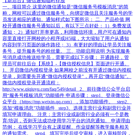
【新后台】微信通知临时存放
一、项目简介 这里的微信通知是“微信服务号模板消息”的简
称，网校可以通过微信服务号，向绑定微信且关注服务号的学
员发送相应的通知。通知样式如下图所示： 二、产品价值 网
校开通微信服务号通知以后，有以下三点好处： 1）免费发送
通知； 2）通知打开率更高，利用微信环境，用户可在通知内
容里直接打开网校的小程序或H5端，大大缩短了用户从通知
内容到学习页面的操作路径； 3）有更好的理由让学员关注服
务号，提升服务号的粉丝量。 三、功能启用说明 为实现服务
号消息成功推送给学员，需要完成以下步骤： 开通路径，管
理员可前往后台【系统】-【微信授权信息】页面进行开通。
1、开启微信内授权登录 如果网校之前没有开通过微信内授权
登录，则需要先开通“微信内授权登录”，再开启“微信通知”。
微信内授权登录开通流程：
http://www.qiqiuyu.com/faq/549/detail 2、前往微信公众平台启
用“服务号模板消息”功能插件 申请步骤： step1、登录微信公
众平台（https://mp.weixin.qq.com），添加功能插件。 step2、
添加“模板消息”功能插件 step3、选择主营行业和副营行业并
填写申请理由。 注意：主营行业或副营行业必须有一个是教
育/培训，否则无法成功使用学习平台的消息通知。 申请理由
范例： 在线学习平台有上课提醒、作业提醒等教学服务相关
的通知需求。 step4、填写完毕后提交审核，进入审核阶段，