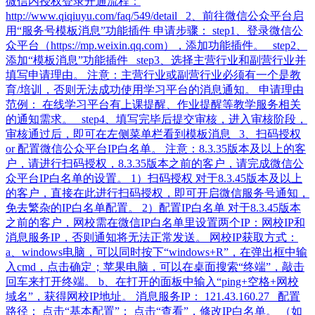
微信内授权登录开通流程：
http://www.qiqiuyu.com/faq/549/detail 2、前往微信公众平台启
用“服务号模板消息”功能插件 申请步骤： step1、登录微信公
众平台（https://mp.weixin.qq.com），添加功能插件。 step2、
添加“模板消息”功能插件 step3、选择主营行业和副营行业并
填写申请理由。 注意：主营行业或副营行业必须有一个是教
育/培训，否则无法成功使用学习平台的消息通知。 申请理由
范例： 在线学习平台有上课提醒、作业提醒等教学服务相关
的通知需求。 step4、填写完毕后提交审核，进入审核阶段，
审核通过后，即可在左侧菜单栏看到模板消息 3、扫码授权
or 配置微信公众平台IP白名单。 注意：8.3.35版本及以上的客
户，请进行扫码授权，8.3.35版本之前的客户，请完成微信公
众平台IP白名单的设置。 1）扫码授权 对于8.3.45版本及以上
的客户，直接在此进行扫码授权，即可开启微信服务号通知，
免去繁杂的IP白名单配置。 2）配置IP白名单 对于8.3.45版本
之前的客户，网校需在微信IP白名单里设置两个IP：网校IP和
消息服务IP，否则通知将无法正常发送。 网校IP获取方式：
a、windows电脑，可以同时按下“windows+R”，在弹出框中输
入cmd，点击确定；苹果电脑，可以在桌面搜索“终端”，敲击
回车来打开终端。 b、在打开的面板中输入“ping+空格+网校
域名”，获得网校IP地址。 消息服务IP： 121.43.160.27 配置
路径： 点击“基本配置”； 点击“查看”，修改IP白名单。 （如