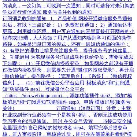
阅消息，一次订阅，可收到一次通知，同时可选择对未订阅的
学员进行短信通知 服务号关注收到的通知
订阅消息收到的通知 1、产品价值 网校开通微信服务号通知
以后，有以下三点好处： 1）免费发送通知； 2）通知触达率
更高，利用微信环境，用户可在通知内容里直接打开网校的小
程序或H5端，大大缩短了用户从通知内容到学习页面的操作
路径，如果是消息订阅的模式，还有一层短信通知的保护；
3）有更好的理由让学员关注服务号，提升服务号的粉丝量。
2、功能启用 为实现服务号消息成功推送给学员，需要完成以
下步骤： （1）开启微信内授权登录：如果网校之前没有开通
过微信内授权登录，则需要先开通“微信内授权登录”，再开启
“微信通知”，操作路径：【管理后台】-【系统】-【微信授权
信息】。 （2）前往微信公众平台启用“模板消息”和“订阅通
知”功能插件 step1、登录微信公众平台
（https：//mp.weixin.qq.com），添加功能插件 step2、添加“模
板消息”和“订阅通知”功能插件 step3、申请 模板消息(服务号
关注） 订阅通知（消息订阅） 注意：主营
行业或副营行业必须有一个是教育/培训， 否则无法成功使用
学习平台的消息通知。 同时 在公众号设置——JS接口安全域
名里面添加 自己网站的授权域名 step4、填写完毕后提交审
核，进入审核阶段，审核通过后，即可在左侧菜单栏看到“模