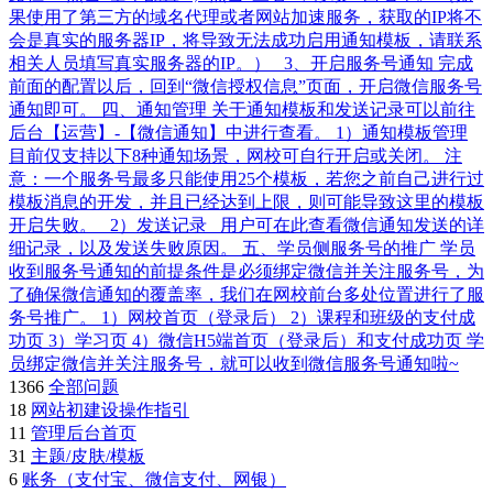
果使用了第三方的域名代理或者网站加速服务，获取的IP将不
会是真实的服务器IP，将导致无法成功启用通知模板，请联系
相关人员填写真实服务器的IP。） 3、开启服务号通知 完成
前面的配置以后，回到“微信授权信息”页面，开启微信服务号
通知即可。 四、通知管理 关于通知模板和发送记录可以前往
后台【运营】-【微信通知】中进行查看。 1）通知模板管理
目前仅支持以下8种通知场景，网校可自行开启或关闭。 注
意：一个服务号最多只能使用25个模板，若您之前自己进行过
模板消息的开发，并且已经达到上限，则可能导致这里的模板
开启失败。 2）发送记录 用户可在此查看微信通知发送的详
细记录，以及发送失败原因。 五、学员侧服务号的推广 学员
收到服务号通知的前提条件是必须绑定微信并关注服务号，为
了确保微信通知的覆盖率，我们在网校前台多处位置进行了服
务号推广。 1）网校首页（登录后） 2）课程和班级的支付成
功页 3）学习页 4）微信H5端首页（登录后）和支付成功页 学
员绑定微信并关注服务号，就可以收到微信服务号通知啦~
1366
全部问题
18
网站初建设操作指引
11
管理后台首页
31
主题/皮肤/模板
6
账务（支付宝、微信支付、网银）