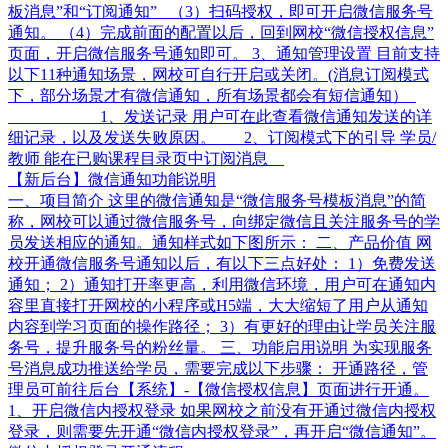
板消息”和“订阅通知” （3）扫码授权，即可开启微信服务号
通知。 （4）完成前面的配置以后，回到网校“微信授权信息”
页面，开启微信服务号通知即可。 3、通知管理设置 目前支持
以下11种通知场景，网校可自行开启或关闭。(消息订阅模式
下，部分场景才有微信通知，所有场景都会有短信通知）
1、发送记录 用户可在此查看微信通知发送的详
细记录，以及发送失败原因。 2、订阅模式下的引导 学员/
教师 能在已购课程目录页中订阅消息
【新后台】微信通知功能说明
一、项目简介 这里的微信通知是“微信服务号模板消息”的简
称，网校可以通过微信服务号，向绑定微信且关注服务号的学
员发送相应的通知。通知样式如下图所示： 二、产品价值 网
校开通微信服务号通知以后，有以下三点好处： 1）免费发送
通知； 2）通知打开率更高，利用微信环境，用户可在通知内
容里直接打开网校的小程序或H5端，大大缩短了用户从通知
内容到学习页面的操作路径； 3）有更好的理由让学员关注服
务号，提升服务号的粉丝量。 三、功能启用说明 为实现服务
号消息成功推送给学员，需要完成以下步骤： 开通路径，管
理员可前往后台【系统】-【微信授权信息】页面进行开通。
1、开启微信内授权登录 如果网校之前没有开通过微信内授权
登录，则需要先开通“微信内授权登录”，再开启“微信通知”。