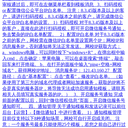
审核通过后，即可在左侧菜单栏看到模板消息 3、扫码授权
or 配置微信公众平台IP白名单。 注意：8.3.45版本及以上的客
户，请进行扫码授权，8.3.45版本之前的客户，请完成微信公
众平台IP白名单的设置。 1）扫码授权 对于8.3.45版本及以上
的客户，直接在此进行扫码授权，即可开启微信服务号通知，
免去繁杂的IP白名单配置。 2）配置IP白名单 对于8.3.45版本
之前的客户，网校需在微信IP白名单里设置两个IP：网校IP和
消息服务IP，否则通知将无法正常发送。 网校IP获取方式：
a、windows电脑，可以同时按下“windows+R”，在弹出框中输
入cmd，点击确定；苹果电脑，可以在桌面搜索“终端”，敲击
回车来打开终端。 b、在打开的面板中输入“ping+空格+网校
域名”，获得网校IP地址。 消息服务IP： 121.43.160.27 配置
路径： 点击“基本配置”； 点击“查看”，修改IP白名单。 （如
果使用了第三方的域名代理或者网站加速服务，获取的IP将不
会是真实的服务器IP，将导致无法成功启用通知模板，请联系
相关人员填写真实服务器的IP。） 3、开启服务号通知 完成
前面的配置以后，回到“微信授权信息”页面，开启微信服务号
通知即可。 四、通知管理 关于通知模板和发送记录可以前往
后台【运营】-【微信通知】中进行查看。 1）通知模板管理
目前仅支持以下8种通知场景，网校可自行开启或关闭。 注
意：一个服务号最多只能使用25个模板，若您之前自己进行过