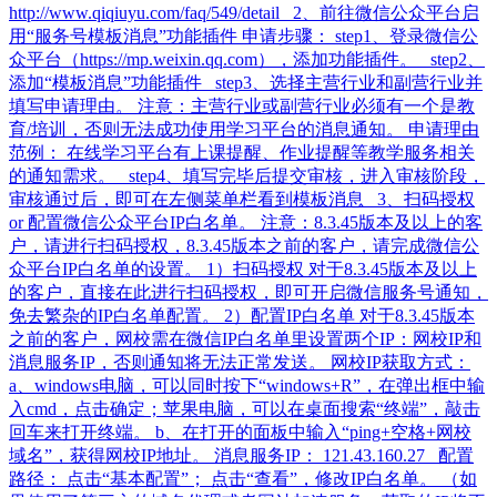
http://www.qiqiuyu.com/faq/549/detail 2、前往微信公众平台启
用“服务号模板消息”功能插件 申请步骤： step1、登录微信公
众平台（https://mp.weixin.qq.com），添加功能插件。 step2、
添加“模板消息”功能插件 step3、选择主营行业和副营行业并
填写申请理由。 注意：主营行业或副营行业必须有一个是教
育/培训，否则无法成功使用学习平台的消息通知。 申请理由
范例： 在线学习平台有上课提醒、作业提醒等教学服务相关
的通知需求。 step4、填写完毕后提交审核，进入审核阶段，
审核通过后，即可在左侧菜单栏看到模板消息 3、扫码授权
or 配置微信公众平台IP白名单。 注意：8.3.45版本及以上的客
户，请进行扫码授权，8.3.45版本之前的客户，请完成微信公
众平台IP白名单的设置。 1）扫码授权 对于8.3.45版本及以上
的客户，直接在此进行扫码授权，即可开启微信服务号通知，
免去繁杂的IP白名单配置。 2）配置IP白名单 对于8.3.45版本
之前的客户，网校需在微信IP白名单里设置两个IP：网校IP和
消息服务IP，否则通知将无法正常发送。 网校IP获取方式：
a、windows电脑，可以同时按下“windows+R”，在弹出框中输
入cmd，点击确定；苹果电脑，可以在桌面搜索“终端”，敲击
回车来打开终端。 b、在打开的面板中输入“ping+空格+网校
域名”，获得网校IP地址。 消息服务IP： 121.43.160.27 配置
路径： 点击“基本配置”； 点击“查看”，修改IP白名单。 （如