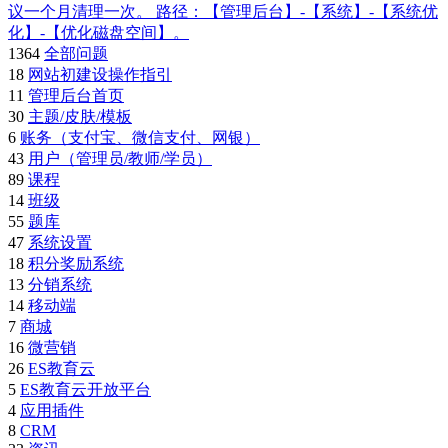
议一个月清理一次。 路径：【管理后台】-【系统】-【系统优
化】-【优化磁盘空间】。
1364
全部问题
18
网站初建设操作指引
11
管理后台首页
30
主题/皮肤/模板
6
账务（支付宝、微信支付、网银）
43
用户（管理员/教师/学员）
89
课程
14
班级
55
题库
47
系统设置
18
积分奖励系统
13
分销系统
14
移动端
7
商城
16
微营销
26
ES教育云
5
ES教育云开放平台
4
应用插件
8
CRM