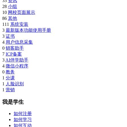
33
资讯
28
小组
10
网校页面展示
86
其他
111
系统安装
3
最新版本功能使用手册
3
证书
4
用户信息采集
0
销客助手
7
ICP备案
3
AI伴学助手
4
微信小程序
0
教务
1
分课
1
人脸识别
1
营销
我是学生
如何注册
如何学习
如何互动