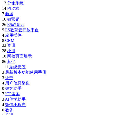
13
分销系统
14
移动端
7
商城
16
微营销
26
ES教育云
5
ES教育云开放平台
4
应用插件
8
CRM
33
资讯
28
小组
10
网校页面展示
86
其他
111
系统安装
3
最新版本功能使用手册
3
证书
4
用户信息采集
0
销客助手
7
ICP备案
3
AI伴学助手
4
微信小程序
0
教务