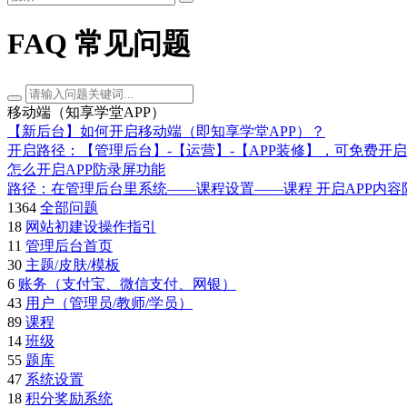
FAQ 常见问题
移动端（知享学堂APP）
【新后台】如何开启移动端（即知享学堂APP）？
开启路径：【管理后台】-【运营】-【APP装修】，可免费开启使用阔知学堂APP
怎么开启APP防录屏功能
路径：在管理后台里系统——课程设置——课程 开启APP内容防
1364
全部问题
18
网站初建设操作指引
11
管理后台首页
30
主题/皮肤/模板
6
账务（支付宝、微信支付、网银）
43
用户（管理员/教师/学员）
89
课程
14
班级
55
题库
47
系统设置
18
积分奖励系统