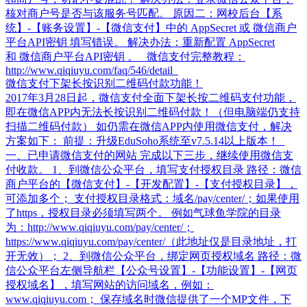
核对商户号是否与该服务号匹配。 原因二：网校后台【系
统】-【账务设置】-【微信支付】中的 AppSecret 或 微信商户
平台API密钥 填写错误。 解决办法：重新配置 AppSecret
和 微信商户平台API密钥 。 微信支付完整教程：
http://www.qiqiuyu.com/faq/546/detail
微信支付下架长按识别二维码付款功能！
2017年3月28日起，微信支付全面下架长按二维码支付功能，
即在微信APP内无法长按识别二维码付款！（但电脑端仍支持
扫描二维码付款） 如仍需在微信APP内使用微信支付，解决
方案如下： 前提：升级EduSoho系统至v7.5.14以上版本！
一、已申请微信支付的网站 完成以下三步，继续使用微信支
付收款。 1、到微信公众平台，填写支付授权目录 路径：微信
商户平台的【微信支付】-【开发配置】-【支付授权目录】，
可添加多个； 支付授权目录格式：域名/pay/center/；如果使用
了https，授权目录必须填写两个。 例如气球鱼学院的目录
为：http://www.qiqiuyu.com/pay/center/；
https://www.qiqiuyu.com/pay/center/（此地址仅是目录地址，打
开无效）； 2、到微信公众平台，绑定网页授权域名 路径：微
信公众平台左侧导航栏【公众号设置】-【功能设置】-【网页
授权域名】，填写网站的访问域名，例如：
www.qiqiuyu.com； 保存域名时微信提供了一个MP文件，下