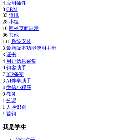
4
应用插件
8
CRM
33
资讯
28
小组
10
网校页面展示
86
其他
111
系统安装
3
最新版本功能使用手册
3
证书
4
用户信息采集
0
销客助手
7
ICP备案
3
AI伴学助手
4
微信小程序
0
教务
1
分课
1
人脸识别
1
营销
我是学生
如何注册