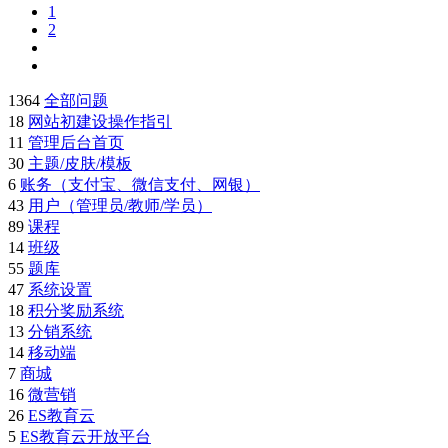
1
2
1364
全部问题
18
网站初建设操作指引
11
管理后台首页
30
主题/皮肤/模板
6
账务（支付宝、微信支付、网银）
43
用户（管理员/教师/学员）
89
课程
14
班级
55
题库
47
系统设置
18
积分奖励系统
13
分销系统
14
移动端
7
商城
16
微营销
26
ES教育云
5
ES教育云开放平台