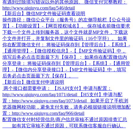
有遇到过除填写错误以外的其他原因。 微信支付完整教程：
http://www.qiqiuyu.com/faq/546/detail
【新后台】微信MP文件验证码查看说明
操作路径：微信公众平台（服务号）的左侧导航栏【公众号设
置】-【功能设置】-【网页授权域名】。 保存域名前微信要求
下载一个文件上传到服务器，这个文件就是MP文件，下载这
个文件并打开，并复制文件里的验证码（16个字符）。 如果
你在配置微信支付： 将验证码保存到【管理后台】-【系统】-
【通用管理】-【微信授权信息】-【【MP文件验证码】中，
填写后务必点击页面最下方【保存】； 如果你在配置微信内
分享登录： 将验证码保存到【管理后台】-【系统】-【通用管
理】-【微信内分享登录接口】-【MP文件验证码】中，填写
后务必点击页面最下方【保存】。
【新后台】微信支付申请说明
两个接口都需要申请： 【JSAPI支付】申请与配置：
http://www.qiqiuyu.com/faq/1071/detail 【H5支付】申请与配
置：http://www.qiqiuyu.com/faq/1073/detail 如果开启了手机浏
览器微网校功能，避免支付失败，请务必根据链接说明增加配
置：http://www.qiqiuyu.com/faq/966/detail
配置微信支付时经营信息/商户信息审核不通过原因排查汇总
如有其它审核不通过原因，可联系微信客服自行确认。