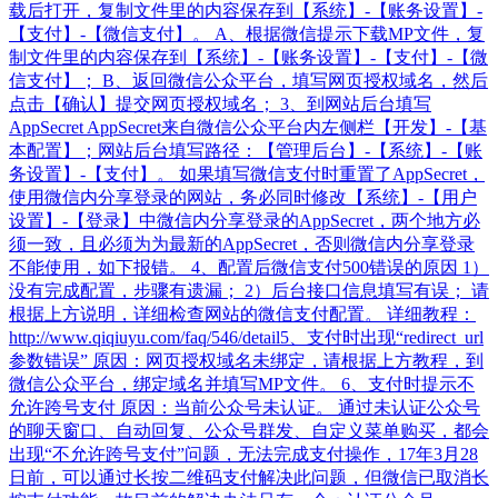
载后打开，复制文件里的内容保存到【系统】-【账务设置】-
【支付】-【微信支付】。 A、根据微信提示下载MP文件，复
制文件里的内容保存到【系统】-【账务设置】-【支付】-【微
信支付】； B、返回微信公众平台，填写网页授权域名，然后
点击【确认】提交网页授权域名； 3、到网站后台填写
AppSecret AppSecret来自微信公众平台内左侧栏【开发】-【基
本配置】；网站后台填写路径：【管理后台】-【系统】-【账
务设置】-【支付】。 如果填写微信支付时重置了AppSecret，
使用微信内分享登录的网站，务必同时修改【系统】-【用户
设置】-【登录】中微信内分享登录的AppSecret，两个地方必
须一致，且必须为为最新的AppSecret，否则微信内分享登录
不能使用，如下报错。 4、配置后微信支付500错误的原因 1）
没有完成配置，步骤有遗漏； 2）后台接口信息填写有误； 请
根据上方说明，详细检查网站的微信支付配置。 详细教程：
http://www.qiqiuyu.com/faq/546/detail​ 5、支付时出现“redirect_url
参数错误” 原因：网页授权域名未绑定，请根据上方教程，到
微信公众平台，绑定域名并填写MP文件。 6、支付时提示不
允许跨号支付 原因：当前公众号未认证。 通过未认证公众号
的聊天窗口、自动回复、公众号群发、自定义菜单购买，都会
出现“不允许跨号支付”问题，无法完成支付操作，17年3月28
日前，可以通过长按二维码支付解决此问题，但微信已取消长