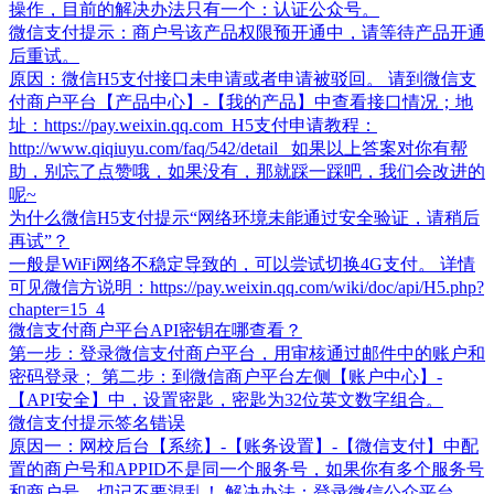
操作，目前的解决办法只有一个：认证公众号。
微信支付提示：商户号该产品权限预开通中，请等待产品开通
后重试。
原因：微信H5支付接口未申请或者申请被驳回。 请到微信支
付商户平台【产品中心】-【我的产品】中查看接口情况；地
址：https://pay.weixin.qq.com H5支付申请教程：
http://www.qiqiuyu.com/faq/542/detail 如果以上答案对你有帮
助，别忘了点赞哦，如果没有，那就踩一踩吧，我们会改进的
呢~
为什么微信H5支付提示“网络环境未能通过安全验证，请稍后
再试”？
一般是WiFi网络不稳定导致的，可以尝试切换4G支付。 详情
可见微信方说明：https://pay.weixin.qq.com/wiki/doc/api/H5.php?
chapter=15_4
微信支付商户平台API密钥在哪查看？
第一步：登录微信支付商户平台，用审核通过邮件中的账户和
密码登录； 第二步：到微信商户平台左侧【账户中心】-
【API安全】中，设置密匙，密匙为32位英文数字组合。
微信支付提示签名错误
原因一：网校后台【系统】-【账务设置】-【微信支付】中配
置的商户号和APPID不是同一个服务号，如果你有多个服务号
和商户号，切记不要混乱！ 解决办法：登录微信公众平台，