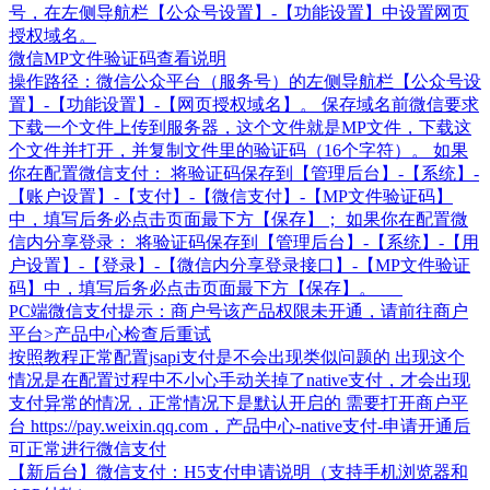
号，在左侧导航栏【公众号设置】-【功能设置】中设置网页
授权域名。
微信MP文件验证码查看说明
操作路径：微信公众平台（服务号）的左侧导航栏【公众号设
置】-【功能设置】-【网页授权域名】。 保存域名前微信要求
下载一个文件上传到服务器，这个文件就是MP文件，下载这
个文件并打开，并复制文件里的验证码（16个字符）。 如果
你在配置微信支付： 将验证码保存到【管理后台】-【系统】-
【账户设置】-【支付】-【微信支付】-【MP文件验证码】
中，填写后务必点击页面最下方【保存】； 如果你在配置微
信内分享登录： 将验证码保存到【管理后台】-【系统】-【用
户设置】-【登录】-【微信内分享登录接口】-【MP文件验证
码】中，填写后务必点击页面最下方【保存】。
PC端微信支付提示：商户号该产品权限未开通，请前往商户
平台>产品中心检查后重试
按照教程正常配置jsapi支付是不会出现类似问题的 出现这个
情况是在配置过程中不小心手动关掉了native支付，才会出现
支付异常的情况，正常情况下是默认开启的 需要打开商户平
台 https://pay.weixin.qq.com，产品中心-native支付-申请开通后
可正常进行微信支付
【新后台】微信支付：H5支付申请说明（支持手机浏览器和