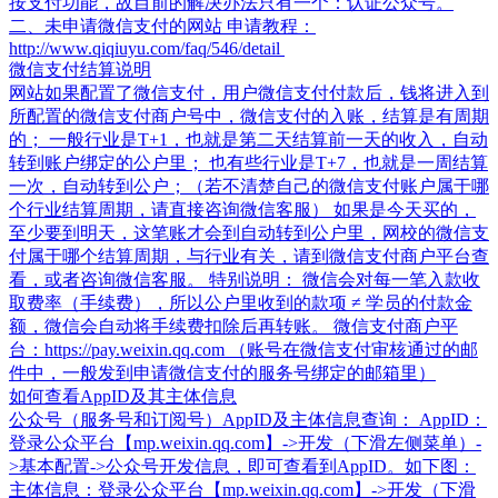
按支付功能，故目前的解决办法只有一个：认证公众号。
二、未申请微信支付的网站 申请教程：
http://www.qiqiuyu.com/faq/546/detail​
微信支付结算说明
网站如果配置了微信支付，用户微信支付付款后，钱将进入到
所配置的微信支付商户号中，微信支付的入账，结算是有周期
的； 一般行业是T+1，也就是第二天结算前一天的收入，自动
转到账户绑定的公户里； 也有些行业是T+7，也就是一周结算
一次，自动转到公户；（若不清楚自己的微信支付账户属于哪
个行业结算周期，请直接咨询微信客服） 如果是今天买的，
至少要到明天，这笔账才会到自动转到公户里，网校的微信支
付属于哪个结算周期，与行业有关，请到微信支付商户平台查
看，或者咨询微信客服。 特别说明： 微信会对每一笔入款收
取费率（手续费），所以公户里收到的款项 ≠ 学员的付款金
额，微信会自动将手续费扣除后再转账。 微信支付商户平
台：https://pay.weixin.qq.com （账号在微信支付审核通过的邮
件中，一般发到申请微信支付的服务号绑定的邮箱里）
如何查看AppID及其主体信息
公众号（服务号和订阅号）AppID及主体信息查询： AppID：
登录公众平台【mp.weixin.qq.com】->开发（下滑左侧菜单）-
>基本配置->公众号开发信息，即可查看到AppID。如下图：
主体信息：登录公众平台【mp.weixin.qq.com】->开发（下滑