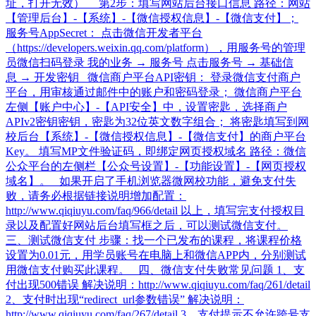
址，打开无效） 第2步：填写网站后台接口信息 路径：网站
【管理后台】-【系统】-【微信授权信息】-【微信支付】；
服务号AppSecret： 点击微信开发者平台
（https://developers.weixin.qq.com/platform），用服务号的管理
员微信扫码登录 我的业务 → 服务号 点击服务号 → 基础信
息 → 开发密钥 微信商户平台API密钥： 登录微信支付商户
平台，用审核通过邮件中的账户和密码登录； 微信商户平台
左侧【账户中心】-【API安全】中，设置密匙，选择商户
APIv2密钥密钥，密匙为32位英文数字组合； 将密匙填写到网
校后台【系统】-【微信授权信息】-【微信支付】的商户平台
Key。 填写MP文件验证码，即绑定网页授权域名 路径：微信
公众平台的左侧栏【公众号设置】-【功能设置】-【网页授权
域名】。 如果开启了手机浏览器微网校功能，避免支付失
败，请务必根据链接说明增加配置：
http://www.qiqiuyu.com/faq/966/detail 以上，填写完支付授权目
录以及配置好网站后台填写框之后，可以测试微信支付。
三、测试微信支付 步骤：找一个已发布的课程，将课程价格
设置为0.01元，用学员账号在电脑上和微信APP内，分别测试
用微信支付购买此课程。 四、微信支付失败常见问题 1、支
付出现500错误 解决说明：http://www.qiqiuyu.com/faq/261/detail​
2、支付时出现“redirect_url参数错误” 解决说明：
http://www.qiqiuyu.com/faq/267/detail 3、支付提示不允许跨号支