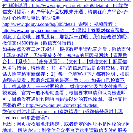
付 解决说明：http://www.qiqiuyu.com/faq/268/detail 4、PC端微
信支付提示：商户号该产品权限未开通，请前往商户平台>产
品中心检查后重试 解决说明：
http://www.qiqiuyu.com/faq/885/detail 说明： 视频教程：
http://www.qiqiuyu.com/course/1​ 如果以上答案对你有帮助，
别忘了点赞哦，如果没有，那就踩一踩吧，我们会改进的呢~
微信支付500错误（微信支付报错）
如果站点没有二次开发过，根据教程申请配置之后，微信支付
出现500错误，无法完成支付，99.9％的原因是网站【管理后
台】-【系统】-【账务设置】-【支付】-【微信支付】配置信
息填写错误，请检查： 1）填写的信息前后是否有空格，有的
话去除空格重新保存； 2）每一个填写框下方都有说明，根据
说明去查看，跟后台填写的是否一致； 3）如果自己检查不
出，找其他人，一一对照检查。 微信支付涉及到支付账号比
较敏感，官方一般不帮助查看，根据要求申请和认真检查即
可，目前没有遇到过除填写错误以外的其他原因。 微信支付
完整教程：http://www.qiqiuyu.com/faq/546/detail
微信支付时出现“redirect_url参数错误”（或微信登录时出现
“redirect_url参数错误”）
原因：网页授权域名未绑定，或者绑定的网址不是网校的访问
地址。 解决办法：到微信公众平台登录申请微信支付的服务