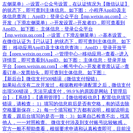
左侧菜单）->设置->公众号设置，在认证情况为【微信认证】
的状态下，即可查到主体信息。如下图： 小程序AppID及主
体信息查询： AppID：登录公众平台【mp.weixin.qq.com】->
开发（下滑左侧菜单）->开发设置->开发者ID，即可查看到
AppID。如下图： 主体信息：登录公众平台
【mp.weixin.qq.com】->设置（下滑左侧菜单）->基本设置，
在微信认证为【已认证】的状态下，即可查到主体信息。如下
图： 移动应用AppID及主体信息查询： AppID：登录开放平
台【open.weixin.qq.com】->管理中心->移动应用->查看->进入
详情页，即可查看到AppID。如下图： 主体信息：登录开放
平台【open.weixin.qq.com】->帐号中心->开发者资质认证->查
看订单->发票抬头，即可查到主体信息。如下图：
【新后台】微信支付500错误（微信支付报错）
如果站点没有二次开发过，根据教程申请配置之后，微信支付
出现500错误，无法完成支付，99.9％的原因是网站【管理后
台】-【系统】-【通用管理】-【微信授权信息】配置信息填写
错误，请检查： 1）填写的信息前后是否有空格，有的话去除
空格重新保存； 2）每一个填写框下方都有说明，根据说明去
查看，跟后台填写的是否一致； 3）如果自己检查不出，找其
他人，一一对照检查。 微信支付涉及到支付账号比较敏感，
官方一般不帮助查看，根据要求申请和认真检查即可，目前没