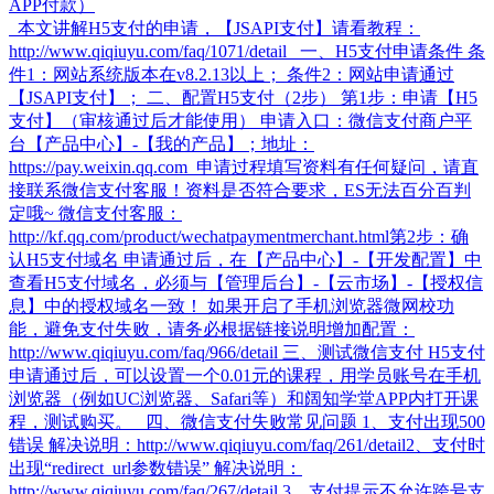
APP付款）
本文讲解H5支付的申请，【JSAPI支付】请看教程：
http://www.qiqiuyu.com/faq/1071/detail 一、H5支付申请条件 条
件1：网站系统版本在v8.2.13以上； 条件2：网站申请通过
【JSAPI支付】； 二、配置H5支付（2步） 第1步：申请【H5
支付】（审核通过后才能使用） 申请入口：微信支付商户平
台【产品中心】-【我的产品】；地址：
https://pay.weixin.qq.com 申请过程填写资料有任何疑问，请直
接联系微信支付客服！资料是否符合要求，ES无法百分百判
定哦~ 微信支付客服：
http://kf.qq.com/product/wechatpaymentmerchant.html​ 第2步：确
认H5支付域名 申请通过后，在【产品中心】-【开发配置】中
查看H5支付域名，必须与【管理后台】-【云市场】-【授权信
息】中的授权域名一致！ 如果开启了手机浏览器微网校功
能，避免支付失败，请务必根据链接说明增加配置：
http://www.qiqiuyu.com/faq/966/detail 三、测试微信支付 H5支付
申请通过后，可以设置一个0.01元的课程，用学员账号在手机
浏览器（例如UC浏览器、Safari等）和阔知学堂APP内打开课
程，测试购买。 四、微信支付失败常见问题 1、支付出现500
错误 解决说明：http://www.qiqiuyu.com/faq/261/detail​ 2、支付时
出现“redirect_url参数错误” 解决说明：
http://www.qiqiuyu.com/faq/267/detail 3、支付提示不允许跨号支