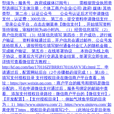
型须为：服务号、政府或媒体订阅号） 需根据营业执照类
型选择以下主体注册：个体工商户|企业/公司| 政府| 媒体| 其他
类型。 第二步：认证公众号 公众号认证后才可申请微信
支付，认证费：300元/次。 第三步：提交资料申请微信支付
登录公众平台，点击左侧菜单【微信支付】，开始填写资料
等待审核，审核时间为48小时内。 （1）经营信息填写 （2）
商户信息填写 （3）结算信息填写 第四步：开户成功，进行账
户验证 资料审核通过后，开户信息会通过邮件、公众号发
送给联系人，请按照指引填写财付通备付金汇入的随机金额，
完成账户验证。 第五步：在线签署协议 本协议为线上电
子协议，签署后方可进行交易及资金结算，签署完立即生效。
详情可查看微信官方教程：
http://kf.qq.com/faq/170116ZFBRRf170116AVV3Er.html 三、申
请通过后，配置网站后台（2个步骤都必须完成！） 第1步：
填写支付授权目录 支付授权目录在微信商户平台查看，地
址：https://pay.weixin.qq.com ；商户平台的账号和密码是微信
分配的，可在申请微信支付通过后，服务号绑定的邮箱中查
看。 添加支付授权目录路径：微信商户平台的【微信支付】-
【开发配置】-【支付授权目录】； 例如气球鱼学院的目录
为： 1）http://www.qiqiuyu.com/ 2）https://www.qiqiuyu.com/ 如
果使用了https，授权目录必须填写2个。 （此地址仅是目录地