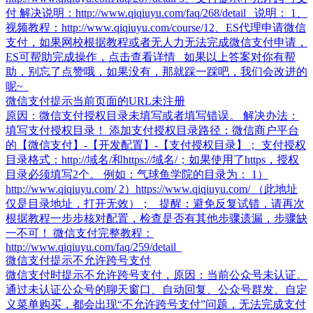
付 解决说明：http://www.qiqiuyu.com/faq/268/detail 说明： 1、
视频教程：http://www.qiqiuyu.com/course/1​ 2、ES代理申请微信
支付，如果网校根据教程或者无人力无法完成微信支付申请，
ES可帮助完成操作，点击查看详情 如果以上答案对你有帮
助，别忘了点赞哦，如果没有，那就踩一踩吧，我们会改进的
呢~
微信支付提示当前页面的URL未注册
原因：微信支付授权目录未填写或者填写错误。 解决办法：
填写支付授权目录！ 添加支付授权目录路径：微信商户平台
的【微信支付】-【开发配置】-【支付授权目录】； 支付授权
目录格式：http://域名/和https://域名/；如果使用了https，授权
目录必须填写2个。 例如：气球鱼学院的目录为： 1）
http://www.qiqiuyu.com/ 2）https://www.qiqiuyu.com/ （此地址
仅是目录地址，打开无效）； 提醒：避免反复试错，请再次
根据教程一步步核对配置，检查是否有其他步骤遗漏，步骤缺
一不可！ 微信支付完整教程：
http://www.qiqiuyu.com/faq/259/detail
微信支付提示不允许跨号支付
微信支付时提示不允许跨号支付，原因：当前公众号未认证。
通过未认证公众号的聊天窗口、自动回复、公众号群发、自定
义菜单购买，都会出现“不允许跨号支付”问题，无法完成支付