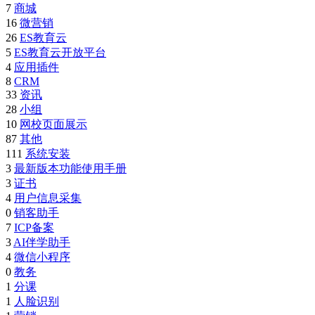
7
商城
16
微营销
26
ES教育云
5
ES教育云开放平台
4
应用插件
8
CRM
33
资讯
28
小组
10
网校页面展示
87
其他
111
系统安装
3
最新版本功能使用手册
3
证书
4
用户信息采集
0
销客助手
7
ICP备案
3
AI伴学助手
4
微信小程序
0
教务
1
分课
1
人脸识别