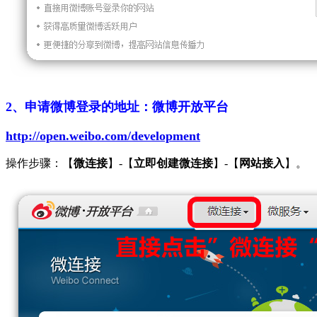
2、申请微博登录的地址：微博开放平台
http://open.weibo.com/development​
操作步骤：【
微连接
】-【
立即创建微连接
】-【
网站接入
】。