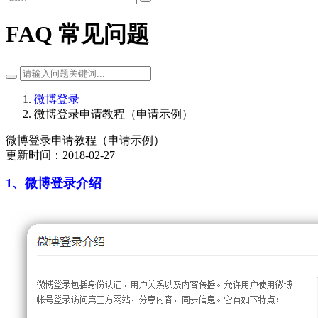
FAQ 常见问题
微博登录
微博登录申请教程（申请示例）
微博登录申请教程（申请示例）
更新时间：2018-02-27
1、微博登录介绍