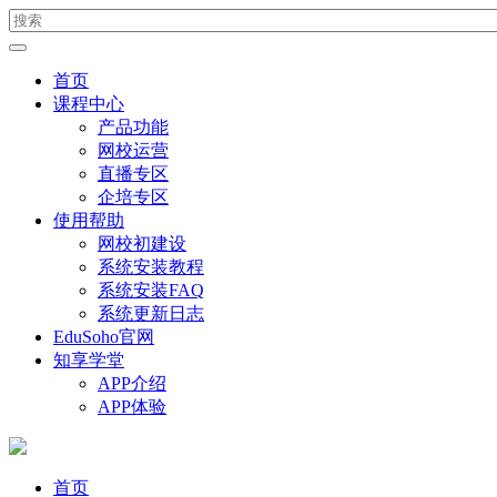
首页
课程中心
产品功能
网校运营
直播专区
企培专区
使用帮助
网校初建设
系统安装教程
系统安装FAQ
系统更新日志
EduSoho官网
知享学堂
APP介绍
APP体验
首页