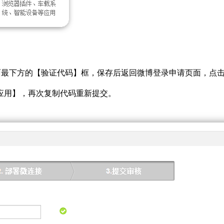
面最下方的【验证代码】框，保存后
返回微博登录申请页面，点
应用】，再次复制代码重新提交。