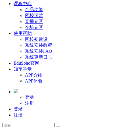
课程中心
产品功能
网校运营
直播专区
企培专区
使用帮助
网校初建设
系统安装教程
系统安装FAQ
系统更新日志
EduSoho官网
知享学堂
APP介绍
APP体验
登录
注册
登录
注册