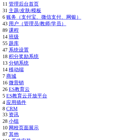
11
管理后台首页
31
主题/皮肤/模板
6
账务（支付宝、微信支付、网银）
43
用户（管理员/教师/学员）
89
课程
14
班级
55
题库
47
系统设置
18
积分奖励系统
13
分销系统
14
移动端
7
商城
16
微营销
26
ES教育云
5
ES教育云开放平台
4
应用插件
8
CRM
33
资讯
28
小组
10
网校页面展示
87
其他