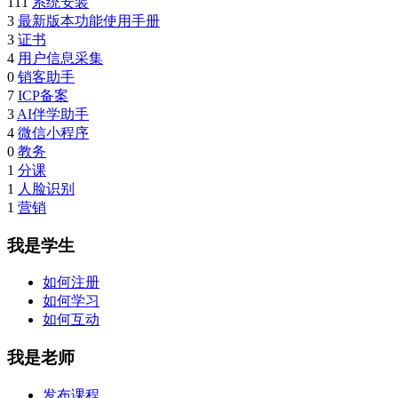
111
系统安装
3
最新版本功能使用手册
3
证书
4
用户信息采集
0
销客助手
7
ICP备案
3
AI伴学助手
4
微信小程序
0
教务
1
分课
1
人脸识别
1
营销
我是学生
如何注册
如何学习
如何互动
我是老师
发布课程