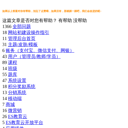
如果以上答案对你有帮助，别忘了点赞哦，如果没有，那就踩一踩吧，我们会改进的呢~
这篇文章是否对您有帮助？
有帮助
没帮助
1366
全部问题
18
网站初建设操作指引
11
管理后台首页
31
主题/皮肤/模板
6
账务（支付宝、微信支付、网银）
43
用户（管理员/教师/学员）
89
课程
14
班级
55
题库
47
系统设置
18
积分奖励系统
13
分销系统
14
移动端
7
商城
16
微营销
26
ES教育云
5
ES教育云开放平台