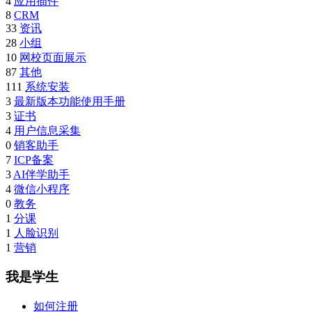
4
应用插件
8
CRM
33
资讯
28
小组
10
网校页面展示
87
其他
111
系统安装
3
最新版本功能使用手册
3
证书
4
用户信息采集
0
销客助手
7
ICP备案
3
AI伴学助手
4
微信小程序
0
教务
1
分课
1
人脸识别
1
营销
我是学生
如何注册