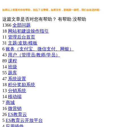
如果以上答案对你有帮助，别忘了点赞哦，如果没有，那就踩一踩吧，我们会改进的呢~
这篇文章是否对您有帮助？
有帮助
没帮助
1366
全部问题
18
网站初建设操作指引
11
管理后台首页
31
主题/皮肤/模板
6
账务（支付宝、微信支付、网银）
43
用户（管理员/教师/学员）
89
课程
14
班级
55
题库
47
系统设置
18
积分奖励系统
13
分销系统
14
移动端
7
商城
16
微营销
26
ES教育云
5
ES教育云开放平台
4
应用插件