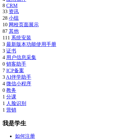
8
CRM
33
资讯
28
小组
10
网校页面展示
87
其他
111
系统安装
3
最新版本功能使用手册
3
证书
4
用户信息采集
0
销客助手
7
ICP备案
3
AI伴学助手
4
微信小程序
0
教务
1
分课
1
人脸识别
1
营销
我是学生
如何注册