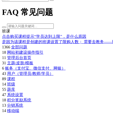
FAQ 常见问题
班课
点击购买课程提示“学员达到上限”，是什么原因
是因为该课程是创建的班课设置了限购人数； 需要去教务—
1366
全部问题
18
网站初建设操作指引
11
管理后台首页
31
主题/皮肤/模板
6
账务（支付宝、微信支付、网银）
43
用户（管理员/教师/学员）
89
课程
14
班级
55
题库
47
系统设置
18
积分奖励系统
13
分销系统
14
移动端