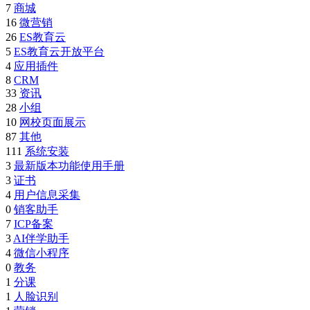
7
商城
16
微营销
26
ES教育云
5
ES教育云开放平台
4
应用插件
8
CRM
33
资讯
28
小组
10
网校页面展示
87
其他
111
系统安装
3
最新版本功能使用手册
3
证书
4
用户信息采集
0
销客助手
7
ICP备案
3
AI伴学助手
4
微信小程序
0
教务
1
分课
1
人脸识别