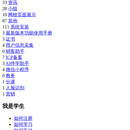
33
资讯
28
小组
10
网校页面展示
87
其他
111
系统安装
3
最新版本功能使用手册
3
证书
4
用户信息采集
0
销客助手
7
ICP备案
3
AI伴学助手
4
微信小程序
0
教务
1
分课
1
人脸识别
1
营销
我是学生
如何注册
如何学习