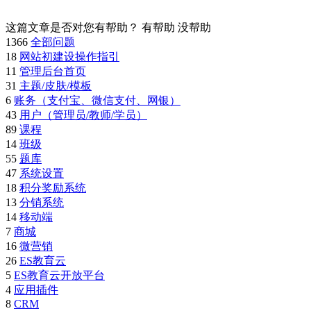
这篇文章是否对您有帮助？
有帮助
没帮助
1366
全部问题
18
网站初建设操作指引
11
管理后台首页
31
主题/皮肤/模板
6
账务（支付宝、微信支付、网银）
43
用户（管理员/教师/学员）
89
课程
14
班级
55
题库
47
系统设置
18
积分奖励系统
13
分销系统
14
移动端
7
商城
16
微营销
26
ES教育云
5
ES教育云开放平台
4
应用插件
8
CRM