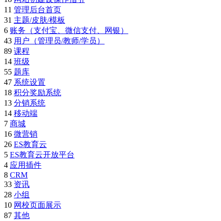
11
管理后台首页
31
主题/皮肤/模板
6
账务（支付宝、微信支付、网银）
43
用户（管理员/教师/学员）
89
课程
14
班级
55
题库
47
系统设置
18
积分奖励系统
13
分销系统
14
移动端
7
商城
16
微营销
26
ES教育云
5
ES教育云开放平台
4
应用插件
8
CRM
33
资讯
28
小组
10
网校页面展示
87
其他