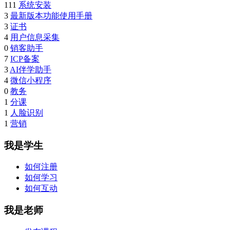
111
系统安装
3
最新版本功能使用手册
3
证书
4
用户信息采集
0
销客助手
7
ICP备案
3
AI伴学助手
4
微信小程序
0
教务
1
分课
1
人脸识别
1
营销
我是学生
如何注册
如何学习
如何互动
我是老师