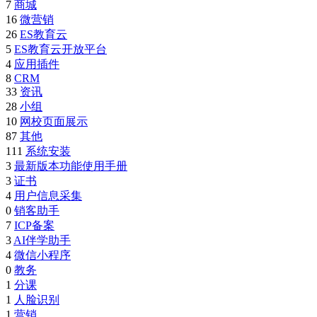
7
商城
16
微营销
26
ES教育云
5
ES教育云开放平台
4
应用插件
8
CRM
33
资讯
28
小组
10
网校页面展示
87
其他
111
系统安装
3
最新版本功能使用手册
3
证书
4
用户信息采集
0
销客助手
7
ICP备案
3
AI伴学助手
4
微信小程序
0
教务
1
分课
1
人脸识别
1
营销