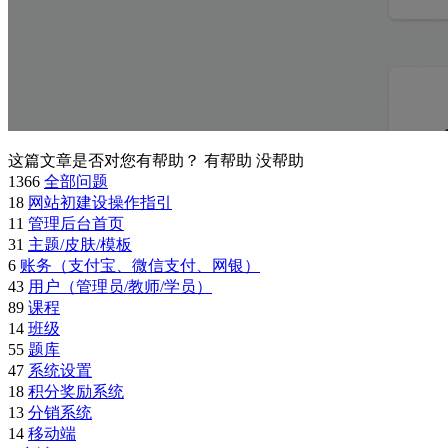
这篇文章是否对您有帮助？
有帮助
没帮助
1366
全部问题
18
网站初建设操作指引
11
管理后台首页
31
主题/皮肤/模板
6
账务（支付宝、微信支付、网银）
43
用户（管理员/教师/学员）
89
课程
14
班级
55
题库
47
系统设置
18
积分奖励系统
13
分销系统
14
移动端