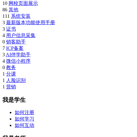
10
网校页面展示
86
其他
111
系统安装
3
最新版本功能使用手册
3
证书
4
用户信息采集
0
销客助手
7
ICP备案
3
AI伴学助手
4
微信小程序
0
教务
1
分课
1
人脸识别
1
营销
我是学生
如何注册
如何学习
如何互动