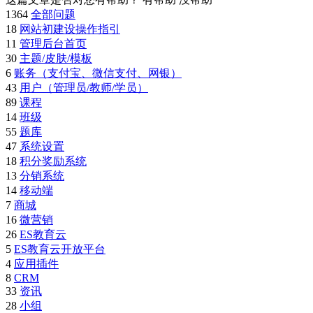
1364
全部问题
18
网站初建设操作指引
11
管理后台首页
30
主题/皮肤/模板
6
账务（支付宝、微信支付、网银）
43
用户（管理员/教师/学员）
89
课程
14
班级
55
题库
47
系统设置
18
积分奖励系统
13
分销系统
14
移动端
7
商城
16
微营销
26
ES教育云
5
ES教育云开放平台
4
应用插件
8
CRM
33
资讯
28
小组