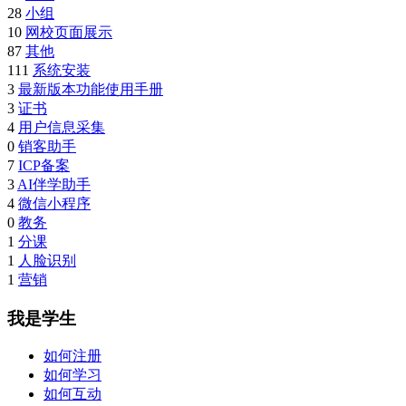
28
小组
10
网校页面展示
87
其他
111
系统安装
3
最新版本功能使用手册
3
证书
4
用户信息采集
0
销客助手
7
ICP备案
3
AI伴学助手
4
微信小程序
0
教务
1
分课
1
人脸识别
1
营销
我是学生
如何注册
如何学习
如何互动