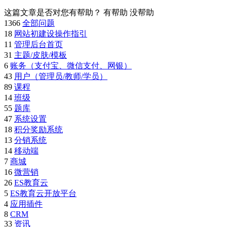
这篇文章是否对您有帮助？
有帮助
没帮助
1366
全部问题
18
网站初建设操作指引
11
管理后台首页
31
主题/皮肤/模板
6
账务（支付宝、微信支付、网银）
43
用户（管理员/教师/学员）
89
课程
14
班级
55
题库
47
系统设置
18
积分奖励系统
13
分销系统
14
移动端
7
商城
16
微营销
26
ES教育云
5
ES教育云开放平台
4
应用插件
8
CRM
33
资讯