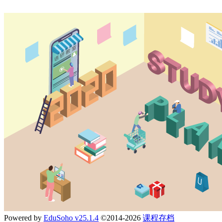
Powered by
EduSoho v25.1.4
©2014-2026
课程存档