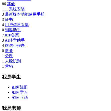
86
其他
111
系统安装
3
最新版本功能使用手册
3
证书
4
用户信息采集
0
销客助手
7
ICP备案
3
AI伴学助手
4
微信小程序
0
教务
1
分课
1
人脸识别
1
营销
我是学生
如何注册
如何学习
如何互动
我是老师