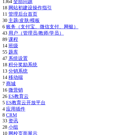
1364
全部问题
18
网站初建设操作指引
11
管理后台首页
30
主题/皮肤/模板
6
账务（支付宝、微信支付、网银）
43
用户（管理员/教师/学员）
89
课程
14
班级
55
题库
47
系统设置
18
积分奖励系统
13
分销系统
14
移动端
7
商城
16
微营销
26
ES教育云
5
ES教育云开放平台
4
应用插件
8
CRM
33
资讯
28
小组
10
网校页面展示