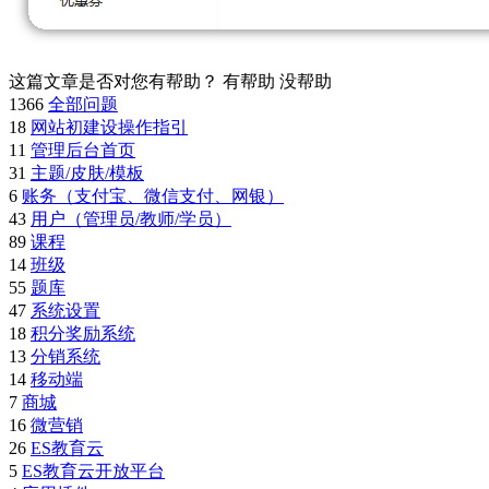
这篇文章是否对您有帮助？
有帮助
没帮助
1366
全部问题
18
网站初建设操作指引
11
管理后台首页
31
主题/皮肤/模板
6
账务（支付宝、微信支付、网银）
43
用户（管理员/教师/学员）
89
课程
14
班级
55
题库
47
系统设置
18
积分奖励系统
13
分销系统
14
移动端
7
商城
16
微营销
26
ES教育云
5
ES教育云开放平台