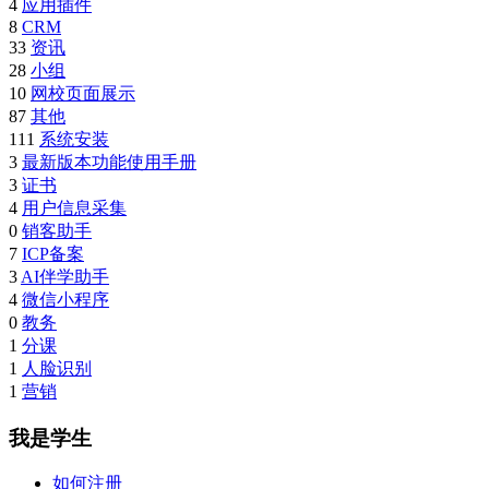
4
应用插件
8
CRM
33
资讯
28
小组
10
网校页面展示
87
其他
111
系统安装
3
最新版本功能使用手册
3
证书
4
用户信息采集
0
销客助手
7
ICP备案
3
AI伴学助手
4
微信小程序
0
教务
1
分课
1
人脸识别
1
营销
我是学生
如何注册