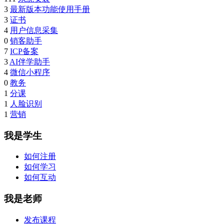
3
最新版本功能使用手册
3
证书
4
用户信息采集
0
销客助手
7
ICP备案
3
AI伴学助手
4
微信小程序
0
教务
1
分课
1
人脸识别
1
营销
我是学生
如何注册
如何学习
如何互动
我是老师
发布课程