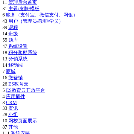
11
管理后台首页
31
主题/皮肤/模板
6
账务（支付宝、微信支付、网银）
43
用户（管理员/教师/学员）
89
课程
14
班级
55
题库
47
系统设置
18
积分奖励系统
13
分销系统
14
移动端
7
商城
16
微营销
26
ES教育云
5
ES教育云开放平台
4
应用插件
8
CRM
33
资讯
28
小组
10
网校页面展示
87
其他
111
系统安装