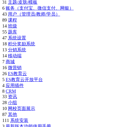
31
主题/皮肤/模板
6
账务（支付宝、微信支付、网银）
43
用户（管理员/教师/学员）
89
课程
14
班级
55
题库
47
系统设置
18
积分奖励系统
13
分销系统
14
移动端
7
商城
16
微营销
26
ES教育云
5
ES教育云开放平台
4
应用插件
8
CRM
33
资讯
28
小组
10
网校页面展示
87
其他
111
系统安装
3
最新版本功能使用手册