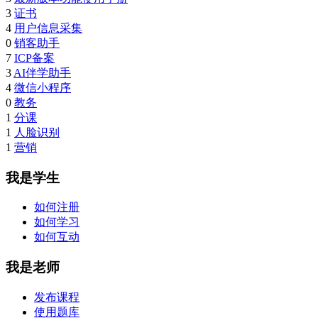
3
证书
4
用户信息采集
0
销客助手
7
ICP备案
3
AI伴学助手
4
微信小程序
0
教务
1
分课
1
人脸识别
1
营销
我是学生
如何注册
如何学习
如何互动
我是老师
发布课程
使用题库