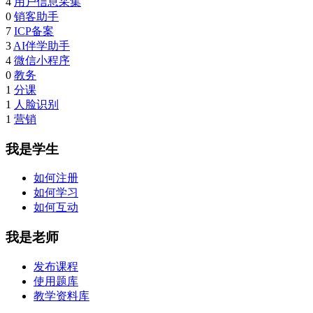
4
用户信息采集
0
销客助手
7
ICP备案
3
AI伴学助手
4
微信小程序
0
教务
1
分课
1
人脸识别
1
营销
我是学生
如何注册
如何学习
如何互动
我是老师
发布课程
使用题库
教学资料库