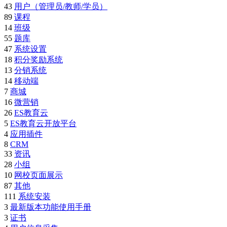
43
用户（管理员/教师/学员）
89
课程
14
班级
55
题库
47
系统设置
18
积分奖励系统
13
分销系统
14
移动端
7
商城
16
微营销
26
ES教育云
5
ES教育云开放平台
4
应用插件
8
CRM
33
资讯
28
小组
10
网校页面展示
87
其他
111
系统安装
3
最新版本功能使用手册
3
证书