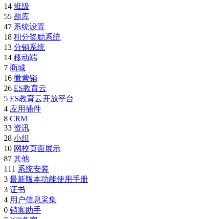
14
班级
55
题库
47
系统设置
18
积分奖励系统
13
分销系统
14
移动端
7
商城
16
微营销
26
ES教育云
5
ES教育云开放平台
4
应用插件
8
CRM
33
资讯
28
小组
10
网校页面展示
87
其他
111
系统安装
3
最新版本功能使用手册
3
证书
4
用户信息采集
0
销客助手