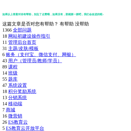
如果以上答案对你有帮助，别忘了点赞哦，如果没有，那就踩一踩吧，我们会改进的呢~
这篇文章是否对您有帮助？
有帮助
没帮助
1366
全部问题
18
网站初建设操作指引
11
管理后台首页
31
主题/皮肤/模板
6
账务（支付宝、微信支付、网银）
43
用户（管理员/教师/学员）
89
课程
14
班级
55
题库
47
系统设置
18
积分奖励系统
13
分销系统
14
移动端
7
商城
16
微营销
26
ES教育云
5
ES教育云开放平台