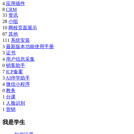
4
应用插件
8
CRM
33
资讯
28
小组
10
网校页面展示
87
其他
111
系统安装
3
最新版本功能使用手册
3
证书
4
用户信息采集
0
销客助手
7
ICP备案
3
AI伴学助手
4
微信小程序
0
教务
1
分课
1
人脸识别
1
营销
我是学生