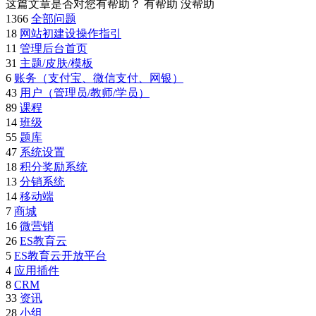
这篇文章是否对您有帮助？
有帮助
没帮助
1366
全部问题
18
网站初建设操作指引
11
管理后台首页
31
主题/皮肤/模板
6
账务（支付宝、微信支付、网银）
43
用户（管理员/教师/学员）
89
课程
14
班级
55
题库
47
系统设置
18
积分奖励系统
13
分销系统
14
移动端
7
商城
16
微营销
26
ES教育云
5
ES教育云开放平台
4
应用插件
8
CRM
33
资讯
28
小组