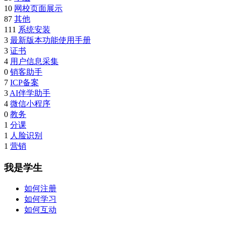
10
网校页面展示
87
其他
111
系统安装
3
最新版本功能使用手册
3
证书
4
用户信息采集
0
销客助手
7
ICP备案
3
AI伴学助手
4
微信小程序
0
教务
1
分课
1
人脸识别
1
营销
我是学生
如何注册
如何学习
如何互动