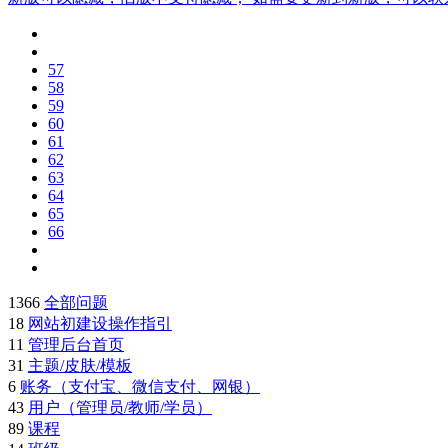
57
58
59
60
61
62
63
64
65
66
1366
全部问题
18
网站初建设操作指引
11
管理后台首页
31
主题/皮肤/模板
6
账务（支付宝、微信支付、网银）
43
用户（管理员/教师/学员）
89
课程