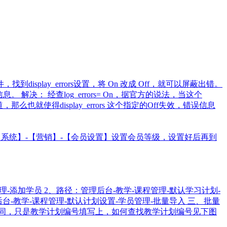
ni文件，找到display_errors设置，将 On 改成 Off，就可以屏蔽出错。
息。 解决： 经查log_errors= On，据官方的说法，当这个
也就使得display_errors 这个指定的Off失效，错误信息
系统】-【营销】-【会员设置】设置会员等级，设置好后再到
-添加学员 2、路径：管理后台-教学-课程管理-默认学习计划-
台-教学-课程管理-默认计划设置-学员管理-批量导入 三、批量
径相同，只是教学计划编号填写上，如何查找教学计划编号见下图