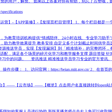
封禁的用户，解禁。 如果以上答案对你有帮助，别忘了点赞哦，
ecifications
运营】-【APP装修】-【发现页栏目管理】 1、每个栏目都是
求，为教育培训机构提供“情感陪伴、24小时在线、专业学习助手”
，助力教学效果提升 教务安排 自定义多个计划截止时间供学员
源推送学员，实现【发现漏洞】到「精准填补」的完整闭环，有
端适配，满足各个场景的碎片化学习和教学服务支撑 题目答疑 
员学习中的问题。 资讯推送 精准推送学员学习专业的官方资
骤： 1、访问官网：https://beian.miit.gov.cn/ 
后台】——【云市场】——【概览】点击用户名直接跳转到ope
系阔知的客服人员进行协助 新版直播老师点击右上角可以收取