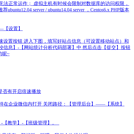
无法正常运作； 虚拟主机有时候会限制对数据库的访问权限，
r / ubuntu14.04 server ，Centos6.x PHP版本
—【设置】
图所示的快速设置按钮 进入下图，填写好站点信息（可设置移动站点）和
校信息】-【网站统计分析代码部署】中 然后点击【提交】按钮
的呢~
面是否有开启倍速播放
支持在企业微信内打开 关闭路径：【管理后台】——【系统】
-【教学】-【班级管理】。