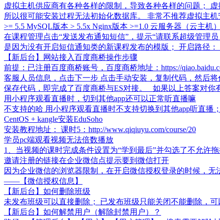
虚拟主机供应商有各种各样的限制，导致各种各样的问题； 虚
所以很可能安装过程无法初始化数据库。 非常不推荐虚拟主机安装，很可能无法正常安
>= 5.5 MySQL版本 > 5.5x Nginx版本 >=1.0 云服务
在课程管理点击“发送发布通知短信”，提示“请联系超级管理员
是因为没有开启短信通知类的新课程发布的模版； 开启路径
【新后台】网站接入百度商桥操作步骤
前提：已注册百度商桥账号，百度商桥地址：https://qiao
客服人员信息，点击下一步 点击手动安装，复制代码，然后将
保存代码，即完成了百度商桥与ES对接。 如果以上答案对你
用小程序观看直播时，切到其他app还可以正常听直播嘛
不支持的哈 用小程序观看直播时不支持切换到其他app听直播
CentOS + kangle安装EduSoho
安装教程地址： 课时5：http://www.qiqiuyu.com/course/20
学员pc端观看视频无法倍数播放
1、当视频的课时完成条件设置为“学到最后”并勾选了不允许拖
邀请注册的链接在企业微信点提示要到微信打开
​​因为企业微信的浏览器限制，在开启微信授权登录的时候，
——【微信授权信息】
【新后台】如何删除班级
未发布班级可以直接删除； 已发布班级只能关闭不能删除，可
【新后台】如何解禁用户（解除封禁用户）？