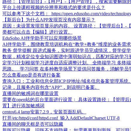
路径：【管理后台】-【用户】-【用户管理】，搜索需要解除
平台上传课程视频的分辨率和格式的要求是什么？
可以参考下这个文档： https://open.edusoho.com/video/technology/sp
【新后台】为什么APP发现页没有内容显示？
原因：未设置发现页显示的内容。 设置路径：【管理后台】-【
类都可以点击【编辑】进行设置。
EduSoho AI伴学助手可以应用哪些场景
AI伴学助手，围绕教育培训机构在“教学+教务”维度的业务需
教务 督学提醒 跟进式服务，实时跟进学员完成情况，督学促学
数据，精准定位专业知识图谱中薄弱知识点，匹配对应的学习资
定学习计划根据学习进度自适应调整计划。 全终端学习 多终
思路。 学习问答 在多种教学场景下提供问答服务，消解学
怎么查看app是否有进行备案
查询入口：工业和信息化部ICP/IP地址/域名信息备案管理系统。 操作步
记录，且服务内容包含“APP”，则说明已备案。
直播间的敏感词在哪里设置
需要在open站的后台里面进行设置； 具体设置路径：【管理
置】进行添加敏感词
centos6.4 lamp安装7.2.9，安装页面乱码。
打开/etc/httpd/conf/httpd.conf 输入AddDefaultCharset UTF-8
直播间的聊天框是否可以隐藏
新版可以隐藏，旧版不支持隐藏； 如需要更新到新版，可以联