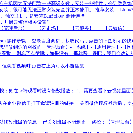
拟主机因为无法配置一些高级参数，安装一些插件，会导致系统
装完全并正常使用。 推荐安装： Linux推荐ubuntu12.04 serve
器（云主机）、独立主机，是安装EduSoho的最佳选择。
，开启云短信相关设置”
：【管理后台】——【云市场】——【云服务】——【云短信】—
.baidu.com 操作步骤： 登录百度商桥，获取代码，点击如下
代码放到你的网校的【管理后台】-【系统】-【通用管理】-【网
有帮助，别忘了点赞哦，如果没有，那就踩一踩吧，我们会改进
； 但观看视频时 点击右上角可以小窗播放
拽；则在pc端观看时没有倍数播放； 2、需要查看下云视频里
无法在企业微信里打开邀请注册的链接； 关闭微信授权登录后，
以修改班级的信息； 已关闭班级不能删除。 路径：【管理后台】