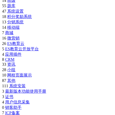
14
班级
55
题库
47
系统设置
18
积分奖励系统
13
分销系统
14
移动端
7
商城
16
微营销
26
ES教育云
5
ES教育云开放平台
4
应用插件
8
CRM
33
资讯
28
小组
10
网校页面展示
87
其他
111
系统安装
3
最新版本功能使用手册
3
证书
4
用户信息采集
0
销客助手
7
ICP备案