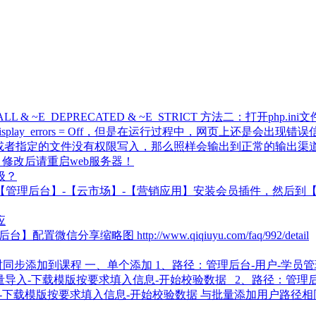
_ALL & ~E_DEPRECATED & ~E_STRICT 方法二：打开php.i
play_errors = Off，但是在运行过程中，网页上还是会出现错误信
果没指定或者指定的文件没有权限写入，那么照样会输出到正常的输出渠道，那么
 注：修改后请重启web服务器！
级？
管理后台】-【云市场】-【营销应用】安装会员插件，然后到【
应
缩略图 http://www.qiqiuyu.com/faq/992/detail
同步添加到课程 一、单个添加 1、路径：管理后台-用户-学员管理
批量导入-下载模版按要求填入信息-开始校验数据 2、路径：管理后
入-下载模版按要求填入信息-开始校验数据 与批量添加用户路