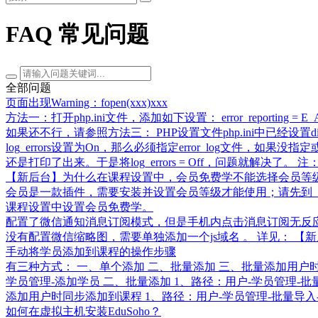
FAQ 常见问题
全部问题
页面出现Warning：fopen(xxx)xxx
方法一：打开php.ini文件，添加如下设置： error_reporting = E
如果还不行，请参照方法三： PHP设置文件php.ini中已经设置dis
log_errors设置为On，那么必须指定error_log文件，如
还是打印了出来。于是将log_errors = Off，问题就解决了。
【新后台】为什么在课程设置中，会员免费学不能选择会员等
会员是一款插件，需要安装并设置会员等级才能使用；请先到【
课程设置中设置会员免费学。
配置了微信通知消息订阅模式，但是手机内点击消息订阅无反
没有配置微信缩略图，需要单独添加一个js域名 。 详见： 【新后台】配置微信分享
手动将学员添加到课程的操作步骤
有三种方式： 一、单个添加 二、批量添加 三、批量添加用户时
学员管理-添加学员 二、批量添加 1、路径：用户-学员管理-
添加用户时同步添加到课程 1、路径：用户-学员管理-批量导
如何在虚拟主机安装EduSoho？